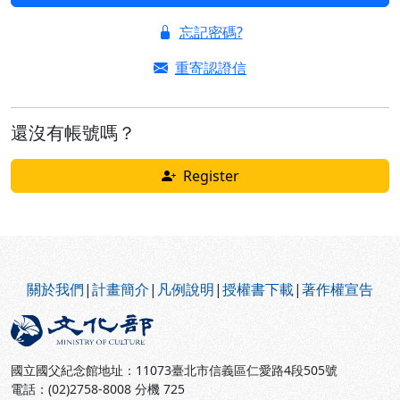
忘記密碼?
重寄認證信
還沒有帳號嗎？
Register
:::
關於我們
|
計畫簡介
|
凡例說明
|
授權書下載
|
著作權宣告
國立國父紀念館地址：11073臺北市信義區仁愛路4段505號
電話：(02)2758-8008 分機 725