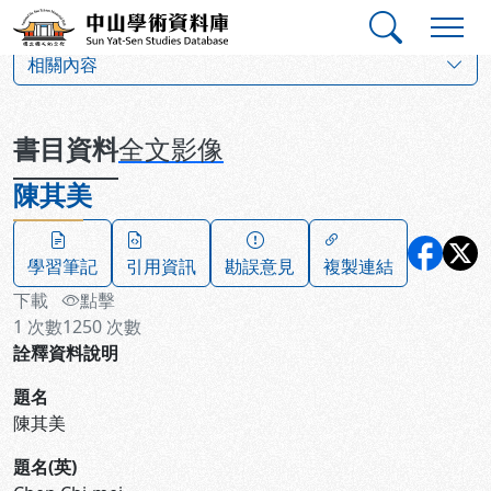
跳到主要內容
:::
:::
中山學術資料庫
:::
相關內容
書目資料
全文影像
陳其美
學習筆記
引用資訊
勘誤意見
複製連結
下載
點擊
1
次數
1250
次數
詮釋資料說明
題名
陳其美
題名(英)