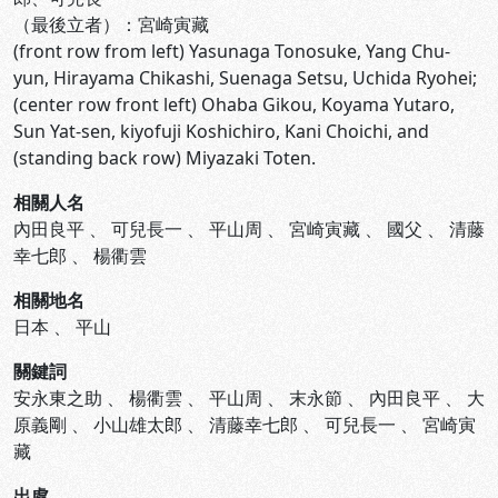
（最後立者）：宮崎寅藏
(front row from left) Yasunaga Tonosuke, Yang Chu-
yun, Hirayama Chikashi, Suenaga Setsu, Uchida Ryohei;
(center row front left) Ohaba Gikou, Koyama Yutaro,
Sun Yat-sen, kiyofuji Koshichiro, Kani Choichi, and
(standing back row) Miyazaki Toten.
相關人名
內田良平
、
可兒長一
、
平山周
、
宮崎寅藏
、
國父
、
清藤
幸七郎
、
楊衢雲
相關地名
日本
、
平山
關鍵詞
安永東之助
、
楊衢雲
、
平山周
、
末永節
、
內田良平
、
大
原義剛
、
小山雄太郎
、
清藤幸七郎
、
可兒長一
、
宮崎寅
藏
出處