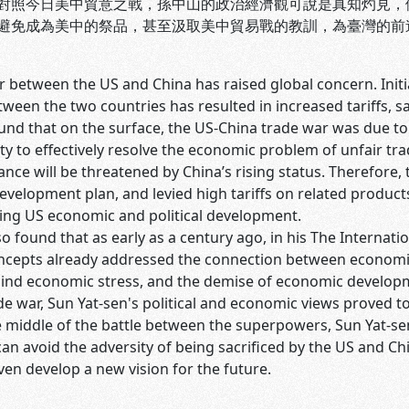
對照今日美中貿意之戰，孫中山的政治經濟觀可說是真知灼見，
避免成為美中的祭品，甚至汲取美中貿易戰的教訓，為臺灣的前
 between the US and China has raised global concern. Initia
ween the two countries has resulted in increased tariffs, s
und that on the surface, the US-China trade war was due to
ity to effectively resolve the economic problem of unfair trade
ce will be threatened by China’s rising status. Therefore,
evelopment plan, and levied high tariffs on related produc
ing US economic and political development.
so found that as early as a century ago, in his The Internat
cepts already addressed the connection between economic an
nd economic stress, and the demise of economic development
e war, Sun Yat-sen's political and economic views proved to 
e middle of the battle between the superpowers, Sun Yat-sen
n avoid the adversity of being sacrificed by the US and Chi
en develop a new vision for the future.