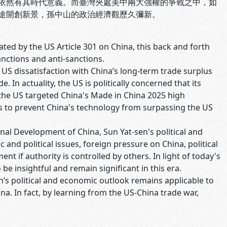
依然有其時代意義。而臺灣夾處美中兩大強權的爭戰之中，如
途開創新景，孫中山的政治經濟觀歷久彌新。
ted by the US Article 301 on China, this back and forth
anctions and anti-sanctions.
 US dissatisfaction with China’s long-term trade surplus
. In actuality, the US is politically concerned that its
 the US targeted China's Made in China 2025 high
ts to prevent China's technology from surpassing the US
ional Development of China, Sun Yat-sen's political and
d political issues, foreign pressure on China, political
 if authority is controlled by others. In light of today's
be insightful and remain significant in this era.
’s political and economic outlook remains applicable to
na. In fact, by learning from the US-China trade war,