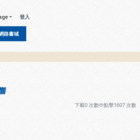
age
登入
網路書城
響
下載
0
次數
點擊
1607
次數