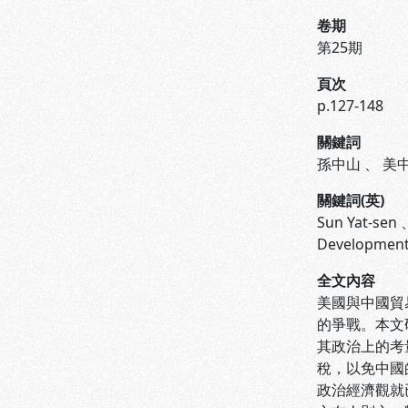
卷期
第25期
頁次
p.127-148
關鍵詞
孫中山
、
美
關鍵詞(英)
Sun Yat-sen
Development
全文內容
美國與中國貿
的爭戰。本文
其政治上的考
稅，以免中國
政治經濟觀就