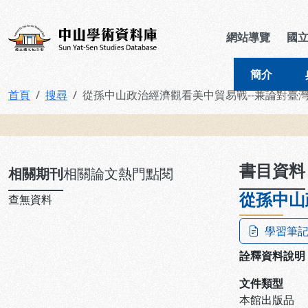
跳到主要內容
:::
:::
中山學術資料庫
網站導覽
國
簡介
首頁
搜尋
從孫中山政治經濟觀看美中貿易戰--兼論對臺
:::
書目資料
相關期刊
相關論文
熱門點閱
從孫中山
查無資料
學習筆
詮釋資料說明
文件類型
本館出版品