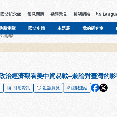
導覽列區塊
立國父紀念館
常見問題
勘誤意見
相關網站
Langu
典藏瀏覽
國父史蹟
主題展
我的研究室
灣的影響
政治經濟觀看美中貿易戰--兼論對臺灣的影
記
引用資訊
勘誤意見
複製連結