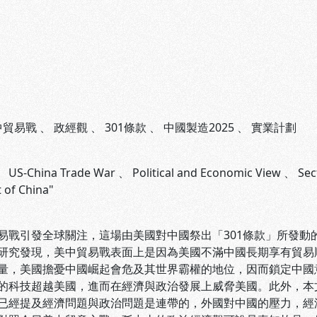
中貿易戰
、
政經觀
、
301條款
、
中國製造2025
、
實業計劃
、
US-China Trade War
、
Political and Economic View
、
Sec
 of China"
易戰引發全球關注，這場由美國對中國祭出「301條款」所發
研究發現，美中貿易戰表面上是因為美國不滿中國長期享有貿易
量，美國擔憂中國崛起會危及其世界霸權的地位，因而鎖定中國意
的科技超越美國，進而在經濟與政治發展上威脅美國。此外，本
已經提及經濟問題與政治問題是連帶的，外國對中國的壓力，經