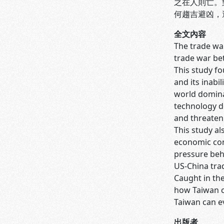
之在人則亡。
何趨吉避凶，
全文內容
The trade war
trade war bet
This study fo
and its inabil
world dominan
technology d
and threaten
This study al
economic con
pressure behi
US-China trad
Caught in th
how Taiwan ca
Taiwan can ev
出版者