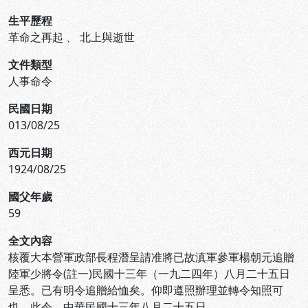
生平歷程
革命之再起
、
北上與逝世
文件類型
人事命令
民國日期
013/08/25
西元日期
1924/08/25
國父年歲
59
全文內容
核覆大本營軍政部長程潛呈請准將已故滇軍參軍楊朝元追贈
陸軍少將令(註一)民國十三年（一九二四年）八月二十五日
呈悉。已有明令追贈給恤矣。仰即遵照辦理並轉令知照可
也。此令。中華民國十三年八月二十五日。