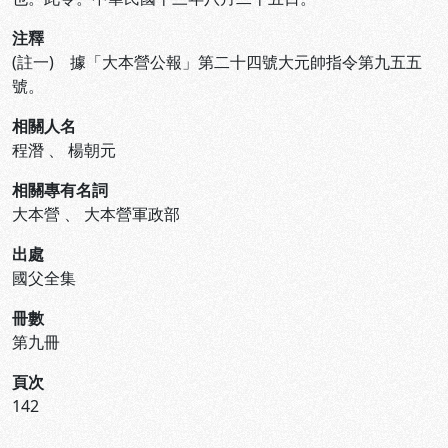
注釋
(註一) 據「大本營公報」第二十四號大元帥指令第九五五
號。
相關人名
程潛
、
楊朝元
相關專有名詞
大本營
、
大本營軍政部
出處
國父全集
冊數
第九冊
頁次
142