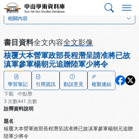
跳到主要內容
:::
:::
中山學術資料庫
:::
相關內容
書目資料
全文內容
全文影像
核覆大本營軍政部長程潛呈請准將已故
滇軍參軍楊朝元追贈陸軍少將令
學習筆記
引用資訊
勘誤意見
複製連結
下載
點擊
3
次數
441
次數
詮釋資料說明
題名
核覆大本營軍政部長程潛呈請准將已故滇軍參軍楊朝元追贈
陸軍少將令