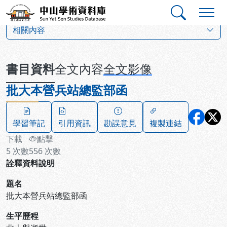
跳到主要內容
:::
:::
中山學術資料庫
:::
相關內容
書目資料
全文內容
全文影像
批大本營兵站總監部函
學習筆記
引用資訊
勘誤意見
複製連結
下載
點擊
5
次數
556
次數
詮釋資料說明
題名
批大本營兵站總監部函
生平歷程