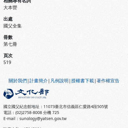
相關專有名詞
大本營
出處
國父全集
冊數
第七冊
頁次
519
:::
關於我們
|
計畫簡介
|
凡例說明
|
授權書下載
|
著作權宣告
國立國父紀念館地址：11073臺北市信義區仁愛路4段505號
電話：(02)2758-8008 分機 725
E-mail：sunology@yatsen.gov.tw