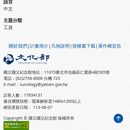
語言
中文
主題分類
工資
:::
關於我們
|
計畫簡介
|
凡例說明
|
授權書下載
|
著作權宣告
國立國父紀念館地址：11073臺北市信義區仁愛路4段505號
電話：(02)2758-8008 分機 725
E-mail：sunology@yatsen.gov.tw
訪客人數：
17934131
最佳瀏覽狀態：螢幕解析度1480x1200以上
網頁更新日期： 113-08-07
Copyright © 國立國父紀念館 版權所有