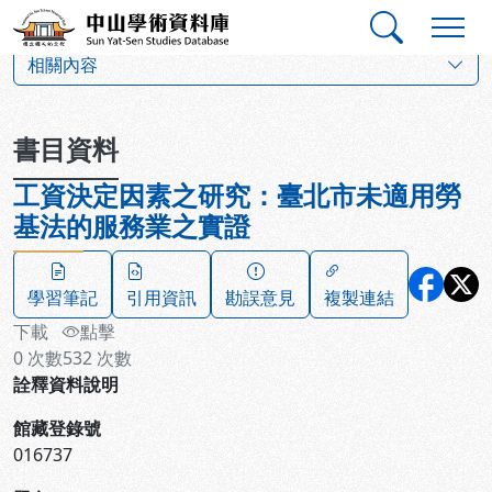
跳到主要內容
:::
:::
中山學術資料庫
:::
相關內容
書目資料
工資決定因素之研究：臺北市未適用勞
基法的服務業之實證
學習筆記
引用資訊
勘誤意見
複製連結
下載
點擊
0
次數
532
次數
詮釋資料說明
館藏登錄號
016737