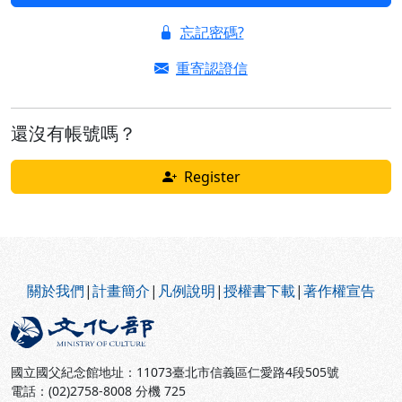
忘記密碼?
重寄認證信
還沒有帳號嗎？
Register
:::
關於我們
|
計畫簡介
|
凡例說明
|
授權書下載
|
著作權宣告
國立國父紀念館地址：11073臺北市信義區仁愛路4段505號
電話：(02)2758-8008 分機 725