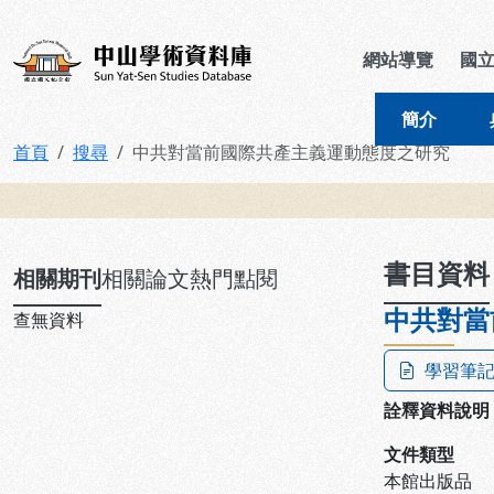
跳到主要內容
:::
:::
中山學術資料庫
網站導覽
國
簡介
首頁
搜尋
中共對當前國際共產主義運動態度之研究
:::
書目資料
相關期刊
相關論文
熱門點閱
中共對當
查無資料
學習筆
詮釋資料說明
文件類型
本館出版品