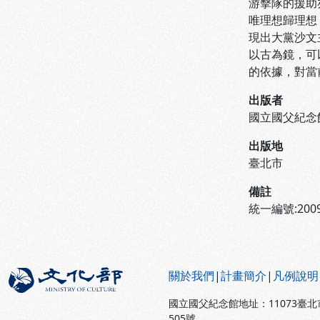
游擊隊的援助
唯理想歸理想
現出大黨沙文
以古為鏡，可
的依據，對當
出版者
國立國父紀念
出版地
臺北市
備註
統一編號:2009
:::
關於我們
|
計畫簡介
|
凡例說明
國立國父紀念館地址：11073臺
505號