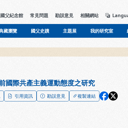
導覽列區塊
立國父紀念館
常見問題
勘誤意見
相關網站
Langu
典藏瀏覽
國父史蹟
主題展
我的研究室
前國際共產主義運動態度之研究
記
引用資訊
勘誤意見
複製連結