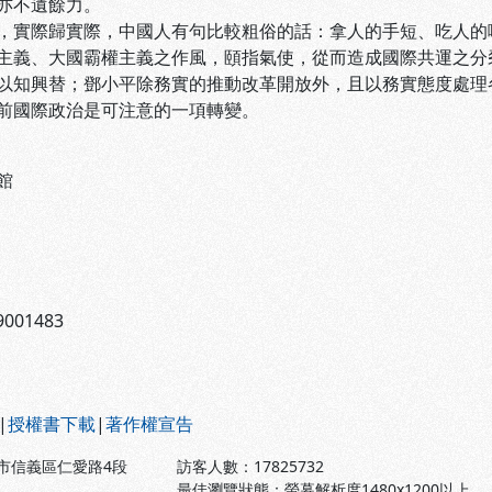
亦不遺餘力。
，實際歸實際，中國人有句比較粗俗的話：拿人的手短、吃人的
主義、大國霸權主義之作風，頤指氣使，從而造成國際共運之分
以知興替；鄧小平除務實的推動改革開放外，且以務實態度處理
前國際政治是可注意的一項轉變。
館
001483
|
授權書下載
|
著作權宣告
北市信義區仁愛路4段
訪客人數：
17825732
最佳瀏覽狀態：螢幕解析度1480x1200以上