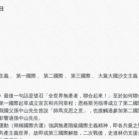
日
主義
、
第一國際
、
第二國際
、
第三國際
、
大黨大國沙文主義
》最後一句話是號召「全世界無產者，聯合起來！」至於如何聯
第一國際起草成立宣言和共同章程；恩格斯另指導成立了第二國
我國父孫中山先生曾說「師馬克思之意」，也接觸過參加第二國
影響過孫中山先生。
運動（簡稱國際共運）強調無產階級國際主義精神，即各共黨之
共產主義世界。故即或第三國際解散，二次戰後，史達林仍支援