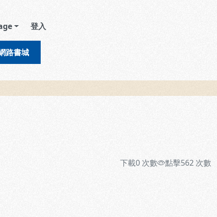
age
登入
網路書城
下載
0
次數
點擊
562
次數