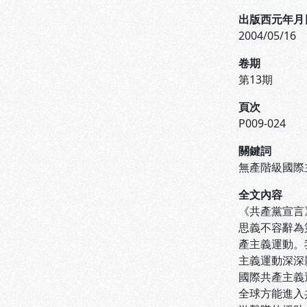
出版西元年月
2004/05/16
卷期
第13期
頁次
P009-024
關鍵詞
無產階級國際
全文內容
《共產黨宣言
思義不容辭為
產主義運動。
主義運動深深
國際共產主義
全球方能進入