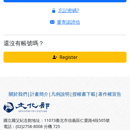
忘記密碼?
重寄認證信
還沒有帳號嗎？
Register
:::
關於我們
|
計畫簡介
|
凡例說明
|
授權書下載
|
著作權宣告
國立國父紀念館地址：11073臺北市信義區仁愛路4段505號
電話：(02)2758-8008 分機 725