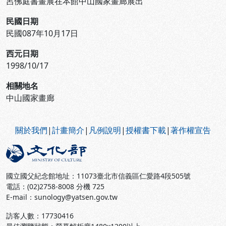
呂佛庭書畫展在本館中山國家畫廊展出
民國日期
民國087年10月17日
西元日期
1998/10/17
相關地名
中山國家畫廊
:::
關於我們
|
計畫簡介
|
凡例說明
|
授權書下載
|
著作權宣告
國立國父紀念館地址：11073臺北市信義區仁愛路4段505號
電話：(02)2758-8008 分機 725
E-mail：sunology@yatsen.gov.tw
訪客人數：
17730416