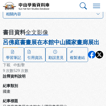
跳到主要內容
:::
:::
中山學術資料庫
:::
相關內容
書目資料
全文影像
呂佛庭書畫展在本館中山國家畫廊展出
學習筆記
引用資訊
勘誤意見
複製連結
下載
點擊
9
次數
529
次數
詮釋資料說明
紀事類別
國畫
紀事標題