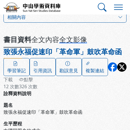
跳到主要內容
:::
:::
中山學術資料庫
:::
相關內容
書目資料
全文內容
全文影像
致張永福促速印「革命軍」鼓吹革命函
學習筆記
引用資訊
勘誤意見
複製連結
下載
點擊
12
次數
326
次數
詮釋資料說明
題名
致張永福促速印「革命軍」鼓吹革命函
生平歷程