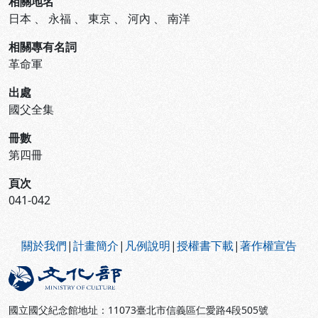
相關地名
日本
、
永福
、
東京
、
河內
、
南洋
相關專有名詞
革命軍
出處
國父全集
冊數
第四冊
頁次
041-042
:::
關於我們
|
計畫簡介
|
凡例說明
|
授權書下載
|
著作權宣告
國立國父紀念館地址：11073臺北市信義區仁愛路4段505號