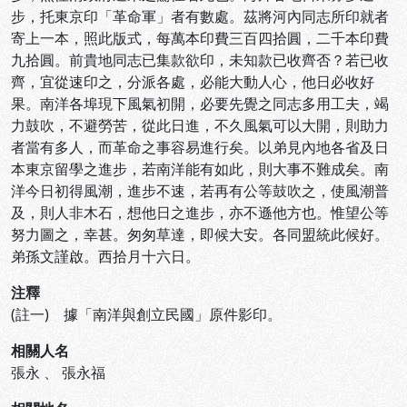
步，托東京印「革命軍」者有數處。茲將河內同志所印就者
寄上一本，照此版式，每萬本印費三百四拾圓，二千本印費
九拾圓。前貴地同志已集款欲印，未知款已收齊否？若已收
齊，宜從速印之，分派各處，必能大動人心，他日必收好
果。南洋各埠現下風氣初開，必要先覺之同志多用工夫，竭
力鼓吹，不避勞苦，從此日進，不久風氣可以大開，則助力
者當有多人，而革命之事容易進行矣。以弟見內地各省及日
本東京留學之進步，若南洋能有如此，則大事不難成矣。南
洋今日初得風潮，進步不速，若再有公等鼓吹之，使風潮普
及，則人非木石，想他日之進步，亦不遜他方也。惟望公等
努力圖之，幸甚。匆匆草達，即候大安。各同盟統此候好。
弟孫文謹啟。西拾月十六日。
注釋
(註一) 據「南洋與創立民國」原件影印。
相關人名
張永
、
張永福