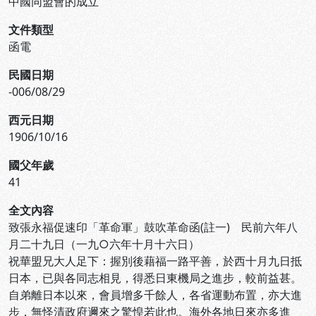
中國同盟會的成立
文件類型
函電
民國日期
-006/08/29
西元日期
1906/10/16
國父年歲
41
全文內容
致張永福促速印「革命軍」鼓吹革命函(註一) 民前六年八
月二十九日（一九○六年十月十六日）
祝華盟兄大人足下：握別後藉福一路平善，於西十月九日抵
日本，已與各同志相見，得悉日東機局之進步，較前益甚。
自弟離日本以來，會員增多千餘人，各省運動布置，亦大進
步，無怪清政府邇來之驚惶若此也。海外各地日來亦多進