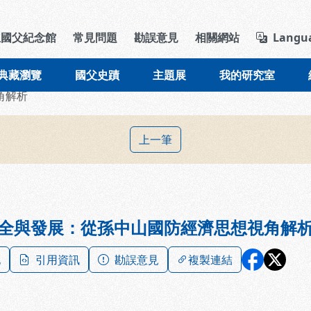
導覽列區塊
立國父紀念館
常見問題
勘誤意見
相關網站
Langu
典藏瀏覽
國父史蹟
主題展
我的研究室
角解析
上一筆
全與發展：從孫中山國防經濟思想視角解
記
引用資訊
勘誤意見
複製連結