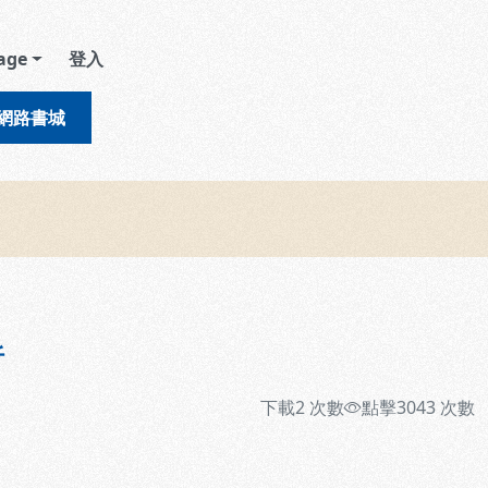
age
登入
網路書城
析
下載
2
次數
點擊
3043
次數