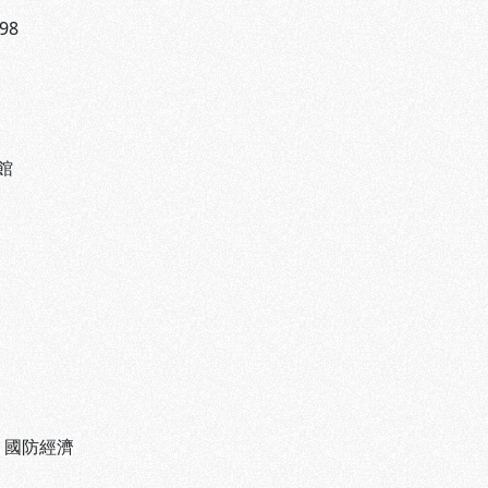
98
館
、
國防經濟