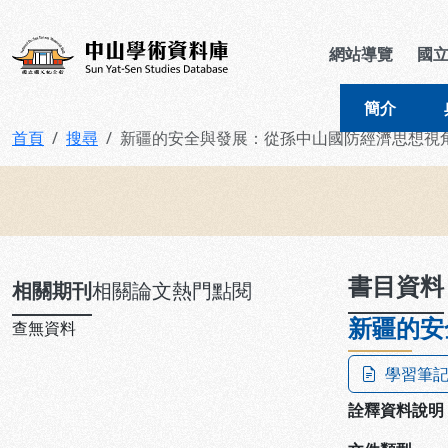
跳到主要內容
:::
:::
中山學術資料庫
網站導覽
國
簡介
首頁
搜尋
新疆的安全與發展：從孫中山國防經濟思想視
:::
書目資料
相關期刊
相關論文
熱門點閱
新疆的安
查無資料
學習筆
詮釋資料說明