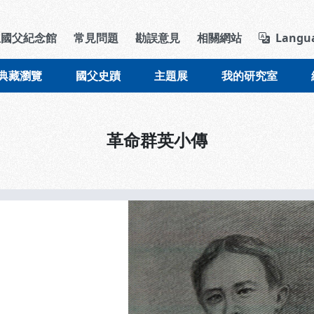
導覽列區塊
立國父紀念館
常見問題
勘誤意見
相關網站
Langu
典藏瀏覽
國父史蹟
主題展
我的研究室
革命群英小傳