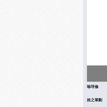
喻培倫
姓之筆劃