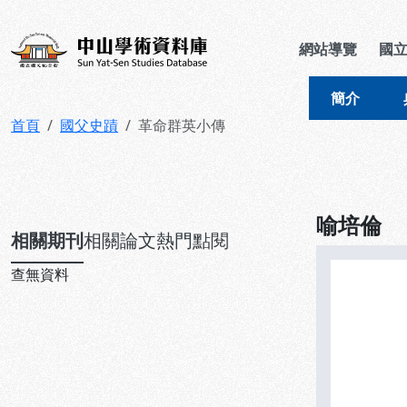
跳到主要內容
:::
:::
中山學術資料庫
網站導覽
國
簡介
首頁
國父史蹟
革命群英小傳
喻培倫
相關期刊
相關論文
熱門點閱
查無資料