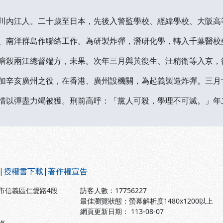
川內江人。二十歲至日本，先後入警監學校、經緯學校、大阪高
、南洋群島作聯絡工作。為研製炸彈，潛研化學，轉入千葉醫校
暗殺兩江總督端方，未果。次年三月與黃復生、汪精衛等入京，
加辛亥廣州之役，在香港、廣州設機關，為起義製造炸彈。三月
惜以彈盡力竭被獲。刑前高呼：「黨人可殺，學理不可滅。」年
|
授權書下載
|
著作權宣告
北市信義區仁愛路4段
訪客人數：
17756227
最佳瀏覽狀態：螢幕解析度1480x1200以上
網頁更新日期： 113-08-07
tw