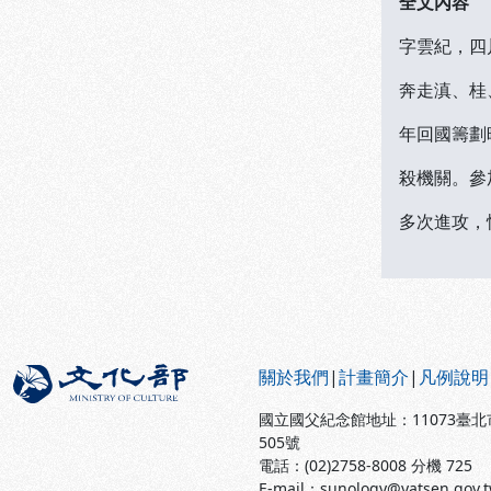
全文內容
字雲紀，四
奔走滇、桂
年回國籌劃
殺機關。參
多次進攻，
:::
關於我們
|
計畫簡介
|
凡例說明
國立國父紀念館地址：11073臺
505號
電話：(02)2758-8008 分機 725
E-mail：sunology@yatsen.gov.