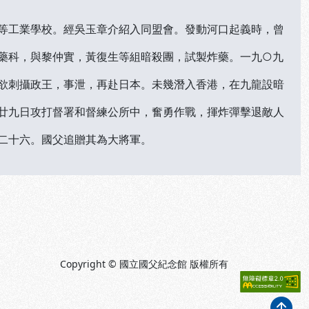
等工業學校。經吳玉章介紹入同盟會。發動河口起義時，曾
藥科，與黎仲實，黃復生等組暗殺團，試製炸藥。一九○九
欲刺攝政王，事泄，再赴日本。未幾潛入香港，在九龍設暗
廿九日攻打督署和督練公所中，奮勇作戰，揮炸彈擊退敵人
二十六。國父追贈其為大將軍。
Copyright © 國立國父紀念館 版權所有