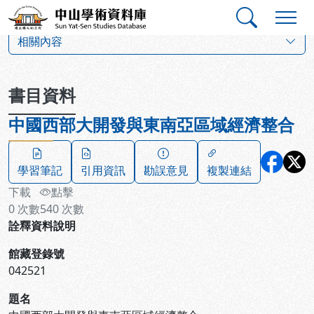
跳到主要內容
:::
:::
中山學術資料庫
:::
相關內容
書目資料
中國西部大開發與東南亞區域經濟整合
學習筆記
引用資訊
勘誤意見
複製連結
下載
點擊
0
次數
540
次數
詮釋資料說明
館藏登錄號
042521
題名