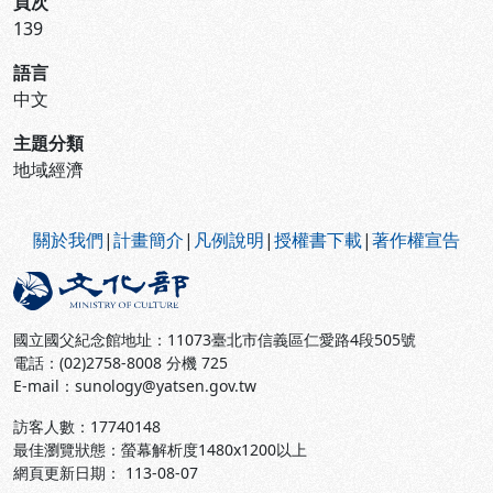
頁次
139
語言
中文
主題分類
地域經濟
:::
關於我們
|
計畫簡介
|
凡例說明
|
授權書下載
|
著作權宣告
國立國父紀念館地址：11073臺北市信義區仁愛路4段505號
電話：(02)2758-8008 分機 725
E-mail：sunology@yatsen.gov.tw
訪客人數：
17740148
最佳瀏覽狀態：螢幕解析度1480x1200以上
網頁更新日期： 113-08-07