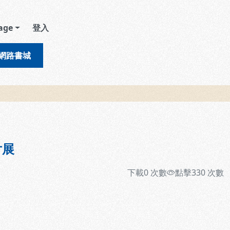
age
登入
網路書城
片展
下載
0
次數
點擊
330
次數