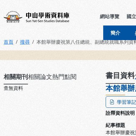
跳到主要內容
:::
:::
中山學術資料庫
網站導覽
國
簡介
首頁
搜尋
本館舉辦慶祝第八任總統、副總統就職系列資
:::
書目資料
相關期刊
相關論文
熱門點閱
本館舉辦
查無資料
學習筆
詮釋資料說明
紀事標題
本館舉辦慶祝