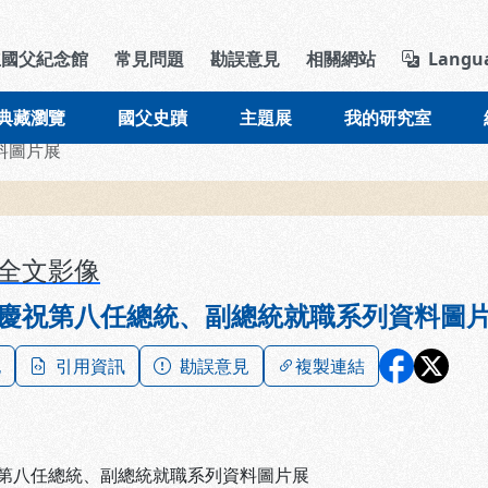
導覽列區塊
立國父紀念館
常見問題
勘誤意見
相關網站
Langu
典藏瀏覽
國父史蹟
主題展
我的研究室
料圖片展
全文影像
慶祝第八任總統、副總統就職系列資料圖
記
引用資訊
勘誤意見
複製連結
第八任總統、副總統就職系列資料圖片展