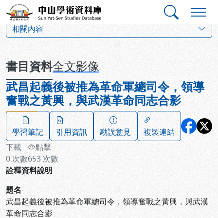
跳到主要內容
:::
:::
中山學術資料庫
:::
相關內容
書目資料
全文影像
武昌起義後被推為革命軍總司令，領導
奮戰之黃興，與武漢革命同志合影
學習筆記
引用資訊
勘誤意見
複製連結
下載
點擊
0
次數
653
次數
詮釋資料說明
題名
武昌起義後被推為革命軍總司令，領導奮戰之黃興，與武漢
革命同志合影