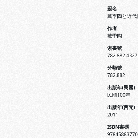
題名
戴季陶と近代
作者
戴季陶
索書號
782.882 4327
分類號
782.882
出版年(民國)
民國100年
出版年(西元)
2011
ISBN書碼
9784588377