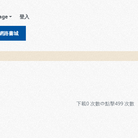
age
登入
網路書城
下載
0
次數
點擊
499
次數