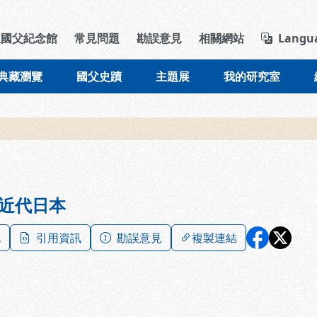
導覽列區塊
立國父紀念館
常見問題
勘誤意見
相關網站
Langu
典藏瀏覽
國父史蹟
主題展
我的研究室
近代日本
記
引用資訊
勘誤意見
複製連結