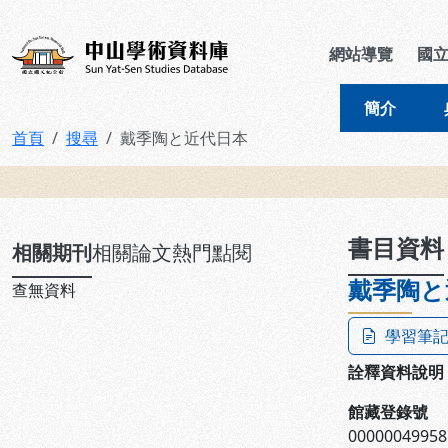
跳到主要內容
:::
:::
中山學術資料庫
網站導覽
國
簡介
首頁
搜尋
戴季陶と近代日本
:::
書目資料
相關期刊
相關論文
熱門點閱
戴季陶と
查無資料
學習筆
詮釋資料說明
館藏登錄號
00000049958