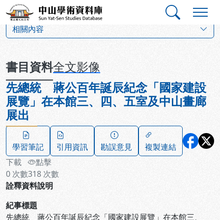
跳到主要內容
:::
:::
中山學術資料庫
:::
相關內容
書目資料
全文影像
先總統 蔣公百年誕辰紀念「國家建設
展覽」在本館三、四、五室及中山畫廊
展出
學習筆記
引用資訊
勘誤意見
複製連結
下載
點擊
0
次數
318
次數
詮釋資料說明
紀事標題
先總統 蔣公百年誕辰紀念「國家建設展覽」在本館三、