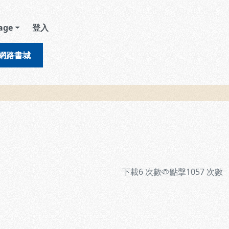
age
登入
網路書城
下載
6
次數
點擊
1057
次數