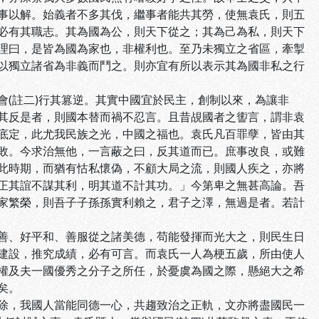
事以解。始義者不多其伐，繼事者能共其勞，使無袁氏，則五
必有其職志。其為國為公，則天下從之；其為己為私，則天下
理曰，是皆為國為家也，非權利也。至乃未獨立之省區，牽掣
以獨立諸省為非義而鬥之。則亦宜有所以表示其為國非私之行
(註二)行其篡逆。其實中國宜於民主，創制以來，為讓非
其反是者，則國本替而禍不忍言。且昔覘國者之讆言，謂非袁
底定，此尤我民族之光，中國之福也。袁氏凡百罪孽，皆由其
敗。今求治無他，一言蔽之曰，反其道而已。庶事改良，或難
此時期，而猶有怙私懷偽，不顧大局之流，則國人疾之，亦將
正其誼不謀其利，明其道不計其功。」今第卑之無甚高論。吾
家繁榮，則吾子子孫孫實利賴之，君子之澤，無過是者。若計
善、好平和、善服從之諸美德，苟能發揮而光大之，則民生日
建設，推究成績，必有可言。而袁氏一人為梗五歲，所由使人
權及夫一國優秀之分子之所任，於憂虞為國之際，懸絕大之希
矣。
除，我國人當能同德一心，共趨致治之正軌，文亦將盡國民一