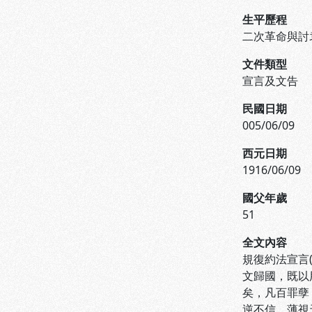
生平歷程
二次革命與討
文件類型
宣言及文告
民國日期
005/06/09
西元日期
1916/06/09
國父年歲
51
全文內容
規復約法宣言
文歸國，既以
矣，凡百罪孽
逆不信，薄視