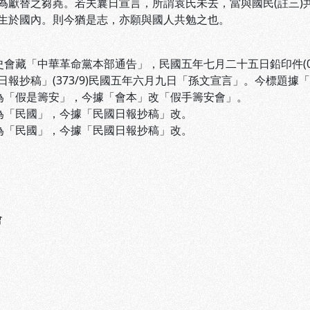
為獻替之芻蕘。若夫曩日宣言，所謂袁氏未去，當與國民(註三)
生於國內。則今猶是志，亦願與國人共勉之也。
黨史會藏「中華革命黨本部通告」，民國五年七月二十五日鉛印件(0
」(373/9)民國五年六月九日「孫文宣言」。今標題據「
文為「假是籌安」，今據「會本」改「假手籌安會」。
文為「民國」，今據「民國日報抄稿」改。
文為「民國」，今據「民國日報抄稿」改。
會