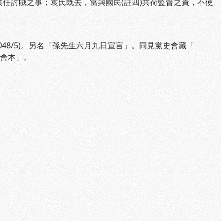
共任討賊之事；袁氏既去，當與國民(註四)共荷監督之責，不使
48/5)。另名「孫先生六月九日宣言」。同見黨史會藏「
會本」。