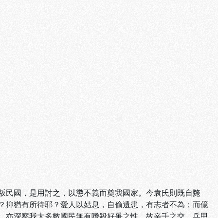
叛民國，是用討之，以懲不義而奠我國家。今袁氏則既自斃
？抑猶有所待耶？愛人以姑息，自偷遺患，有志者不為；而億
，亦深察我大多數國民無有嗜殺好爭之性。故辛壬之交，兵甲