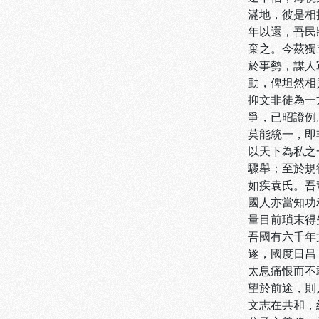
滿地，彼是相
年以還，吾民
棄之。今茲獨
於事勢，謀人
動，俾坦然相
抑文非徒為一
爭，已昭證例
莫能統一，即
以天下為私之
驟舉；至於規
如疾袁氏。吾
國人亦當知功
量目前瑣末得
吾國有六千年
遂，國度日昌
太息痛恨而不
望於前途，則
文志在共和，