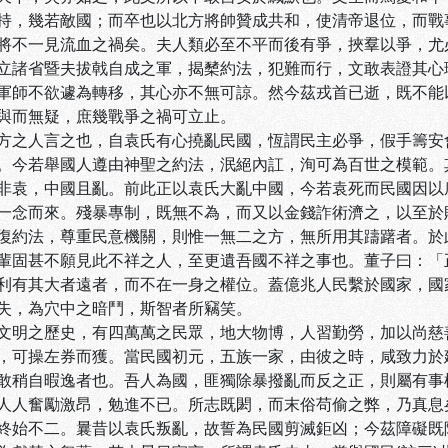
持，幾若敵國；而卒也以北方將帥贊成共和，使清帝退位，而戰
將不一見流血之禍矣。夫人類必至不平而後有爭，挾羣以爭，尤
立諸省暨夫拔戟自成之軍，揭櫫約法，犯難而行，文敢表證其心
軍師不欲遽為轉移，其心亦不無可諒。然今茲戎首已逝，既不能
與而無疑，庶幾戰爭之禍可立止。
方之人言之也，自袁氏有心撓亂民國，恆謂民主必爭，假手籌安會
。今若舉國人遵由神聖之約法，泯絕內訌，洵可為百世之模範。
非袁，中國且亂。前此正以袁氏大亂中國，今若袁死而民國因以
一念而來。殘暴專制，既無不為，而又以金錢詐術濟之，以至於
復約法，尊重民意機關，則惟一無二之方，無所用其躊躇者。於
輩固甚不願見此不祥之人，至更遺吾國不祥之事也。董子曰：「
利有其大者遠者，而不在一身之權位。蓋億兆人民繫於國家，國
失，為穴中之暗鬥，斯智者所竊笑。
文明之歷史，有四萬萬之民眾，地大物博，人習勤勞，加以尚慈
，可操左券而獲。當民國初元，五族一家，由彼之時，咸致力於
敢稍自暇逸者也。吾人為國，匪獨除暴撥亂而反之正，則屬有事
人人奮勵激昂，勉進不已。所志既閎，而末俗苟偷之弊，乃真息
終始不二。曩昔以袁氏叛亂，故誓為民國剪滅鉅凶；今茲障礙既