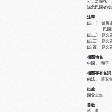
分子之義務，
謀危民國者復
注釋
(註一) 據
民國日報抄稿
(註二) 原
(註三) 原
(註四) 原
相關地名
中國
、
和平
相關專有名詞
約法
、
籌安
出處
國父全集
冊數
第二冊