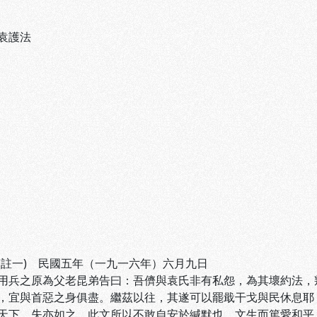
袁護法
(註一) 民國五年（一九一六年）六月九日
用兵之原為父老昆弟告曰：吾儕與袁氏非有私怨，為其壞約法，
，宜與首惡之身俱盡。繼茲以往，其遂可以罷戢干戈與民休息耶
天下，失亦如之，此文所以不敢自安於緘默也。文生而篤愛和平