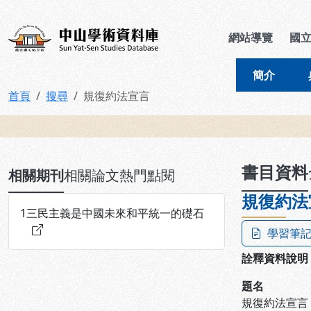
跳到主要內容
:::
:::
中山學術資料庫
網站導覽
國
簡介
首頁
搜尋
規復約法宣言
:::
書目資料
相關期刊
相關論文
熱門點閱
規復約法
1
三民主義是中國未來和平統一的礎石
學習筆
詮釋資料說明
題名
規復約法宣言