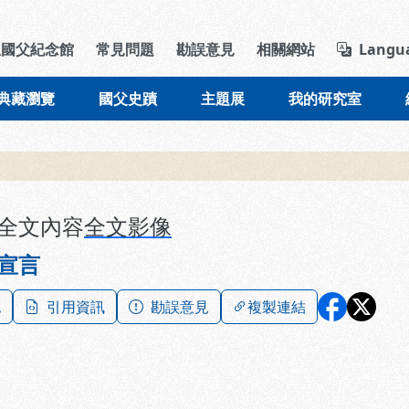
導覽列區塊
立國父紀念館
常見問題
勘誤意見
相關網站
Langu
典藏瀏覽
國父史蹟
主題展
我的研究室
全文內容
全文影像
宣言
記
引用資訊
勘誤意見
複製連結