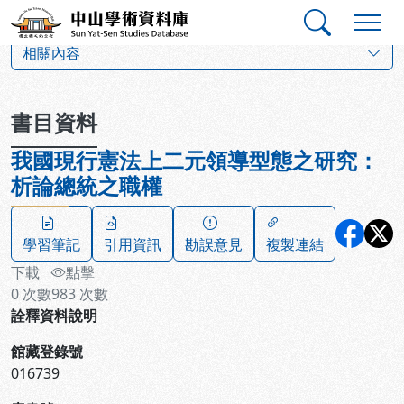
跳到主要內容
:::
:::
中山學術資料庫
:::
相關內容
書目資料
我國現行憲法上二元領導型態之研究：
析論總統之職權
學習筆記
引用資訊
勘誤意見
複製連結
下載
點擊
0
次數
983
次數
詮釋資料說明
館藏登錄號
016739