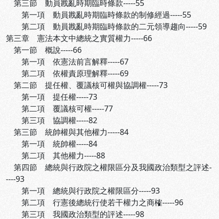
第三節 動員戡亂時期臨時條款-----55
第一項 動員戡亂時期臨時條款的制修經過-----55
第二項 動員戡亂時期臨時條款的二元領導趨向-----59
第三章 憲法本文中總統之實質權力-----66
第一節 概說-----66
第一項 依憲法前言解釋-----67
第二項 依權責原理解釋-----69
第二節 提任權、覆議核可權與協調權-----73
第一項 提任權-----73
第二項 覆議核可權-----77
第三項 協調權-----82
第三節 統帥權與其他權力-----84
第一項 統帥權-----84
第二項 其他權力-----88
第四節 總統與行政院之權限區分及我國政治類型之評述-
----93
第一項 總統與行政院之權限區分-----93
第二項 行憲後總統行使若干權力之商榷-----96
第三項 我國政治類型的評述-----98