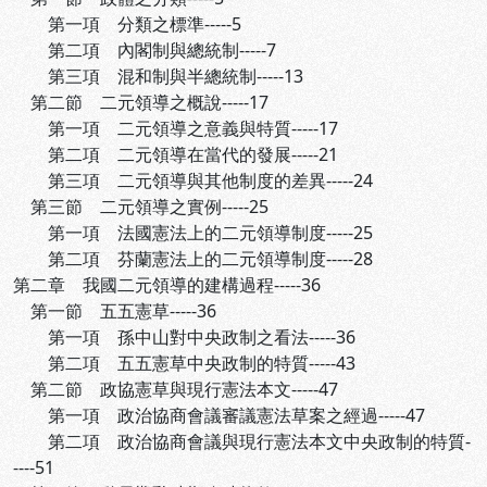
第一項 分類之標準-----5
第二項 內閣制與總統制-----7
第三項 混和制與半總統制-----13
第二節 二元領導之概說-----17
第一項 二元領導之意義與特質-----17
第二項 二元領導在當代的發展-----21
第三項 二元領導與其他制度的差異-----24
第三節 二元領導之實例-----25
第一項 法國憲法上的二元領導制度-----25
第二項 芬蘭憲法上的二元領導制度-----28
第二章 我國二元領導的建構過程-----36
第一節 五五憲草-----36
第一項 孫中山對中央政制之看法-----36
第二項 五五憲草中央政制的特質-----43
第二節 政協憲草與現行憲法本文-----47
第一項 政治協商會議審議憲法草案之經過-----47
第二項 政治協商會議與現行憲法本文中央政制的特質-
----51