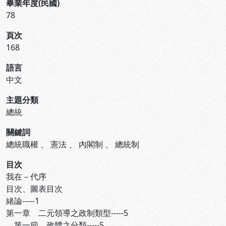
畢業年度(民國)
78
頁次
168
語言
中文
主題分類
總統
關鍵詞
總統職權
、
憲法
、
內閣制
、
總統制
目次
我在－代序
目次、圖表目次
緒論-----1
第一章 二元領導之政制類型-----5
第一節 政體之分類-----5