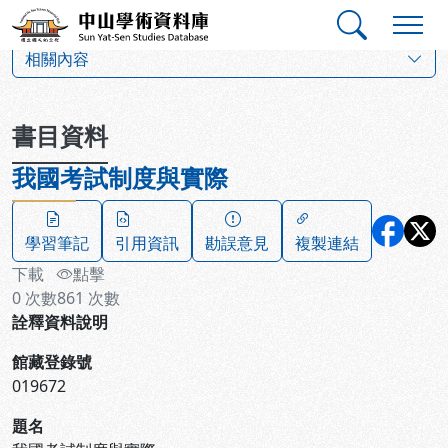
跳到主要內容
:::
:::
中山學術資料庫
:::
相關內容
書目資料
我國考試制度與實際
學習筆記
引用資訊
勘誤意見
複製連結
下載
點擊
0
次數
861
次數
詮釋資料說明
館藏登錄號
019672
題名