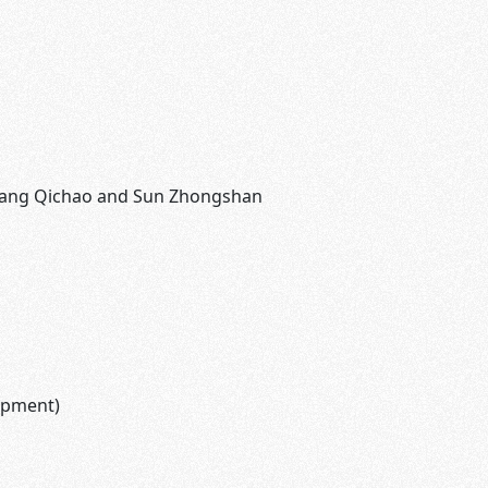
Liang Qichao and Sun Zhongshan
opment)