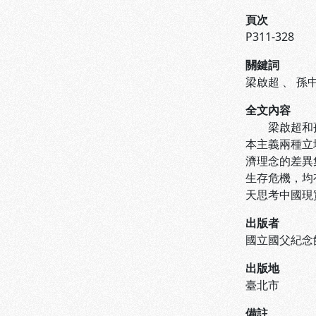
頁次
P311-328
關鍵詞
梁啟超
、
孫
全文內容
梁啟超和孫中
本主義兩種立
濟理念的差異
生存危機，均
天思考中國現
出版者
國立國父紀念
出版地
臺北市
備註