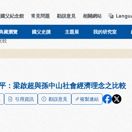
導覽列區塊
立國父紀念館
常見問題
勘誤意見
相關網站
Langu
典藏瀏覽
國父史蹟
主題展
我的研究室
比較
平：梁啟超與孫中山社會經濟理念之比較
記
引用資訊
勘誤意見
複製連結