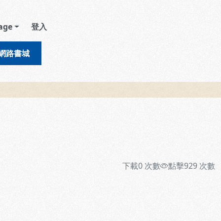
age
登入
網路書城
下載
0
次數
點擊
929
次數