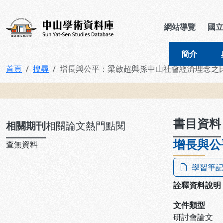
跳到主要內容
:::
:::
中山學術資料庫
網站導覽
國
簡介
首頁
搜尋
增長與公平：梁啟超與孫中山社會經濟理念之
:::
書目資料
相關期刊
相關論文
熱門點閱
增長與公
查無資料
學習筆
詮釋資料說明
文件類型
研討會論文