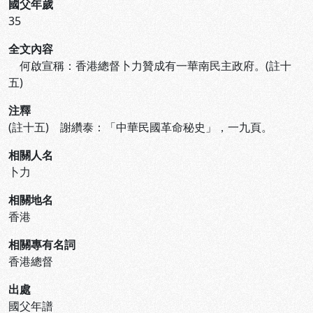
國父年歲
35
全文內容
何啟宣稱：香港總督卜力贊成有一華南民主政府。(註十
五)
注釋
(註十五) 謝纘泰：「中華民國革命秘史」，一九頁。
相關人名
卜力
相關地名
香港
相關專有名詞
香港總督
出處
國父年譜