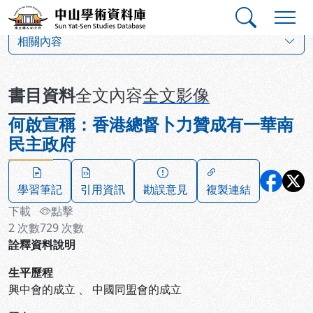
跳到主要內容
:::
:::
中山學術資料庫
:::
相關內容
書目資料
全文內容
全文影像
何啟宣稱：香港總督卜力贊成有一華南
民主政府
學習筆記
引用資訊
勘誤意見
複製連結
下載
點擊
2
次數
729
次數
詮釋資料說明
生平歷程
興中會的成立
、
中國同盟會的成立