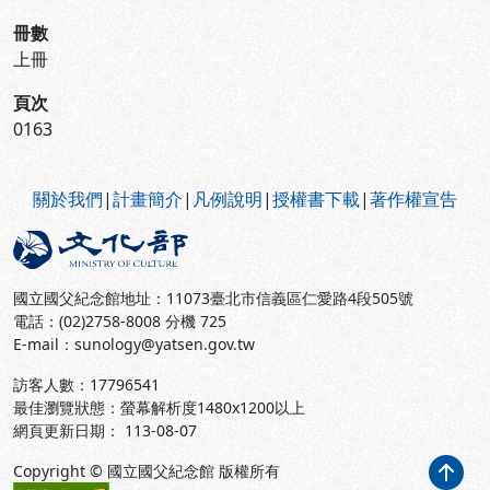
冊數
上冊
頁次
0163
:::
關於我們
|
計畫簡介
|
凡例說明
|
授權書下載
|
著作權宣告
國立國父紀念館地址：11073臺北市信義區仁愛路4段505號
電話：(02)2758-8008 分機 725
E-mail：sunology@yatsen.gov.tw
訪客人數：
17796541
最佳瀏覽狀態：螢幕解析度1480x1200以上
網頁更新日期： 113-08-07
Copyright © 國立國父紀念館 版權所有