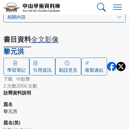
跳到主要內容
:::
:::
中山學術資料庫
:::
相關內容
書目資料
全文影像
黎元洪
學習筆記
引用資訊
勘誤意見
複製連結
下載
點擊
2
次數
2056
次數
詮釋資料說明
題名
黎元洪
題名(英)