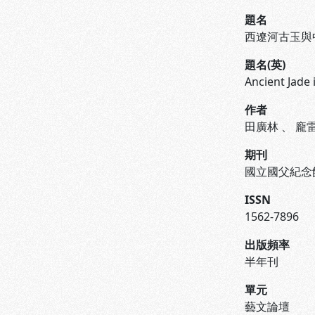
題名
西遼河古玉與
題名(英)
Ancient Jade 
作者
田廣林
、
龐
期刊
國立國父紀念
ISSN
1562-7896
出版頻率
半年刊
單元
藝文論壇