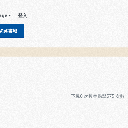
age
登入
網路書城
下載
0
次數
點擊
575
次數