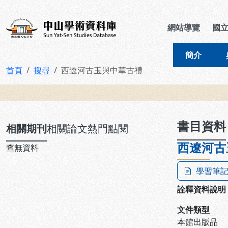
跳到主要內容
:::
:::
中山學術資料庫
網站導覽
國
簡介
首頁
搜尋
西遼河古玉與中華古禮
:::
書目資料
相關期刊
相關論文
熱門點閱
西遼河古
查無資料
學習筆
詮釋資料說明
文件類型
本館出版品