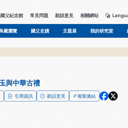
導覽列區塊
立國父紀念館
常見問題
勘誤意見
相關網站
Langu
典藏瀏覽
國父史蹟
主題展
我的研究室
玉與中華古禮
記
引用資訊
勘誤意見
複製連結