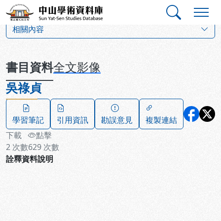
跳到主要內容
:::
:::
中山學術資料庫
:::
相關內容
書目資料
全文影像
吳祿貞
學習筆記
引用資訊
勘誤意見
複製連結
下載
點擊
2
次數
629
次數
詮釋資料說明