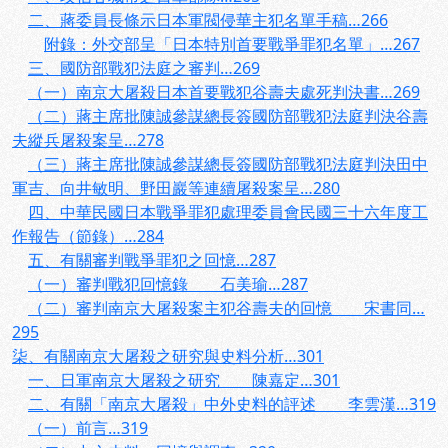
二、蔣委員長條示日本軍閥侵華主犯名單手稿…266
附錄：外交部呈「日本特別首要戰爭罪犯名單」…267
三、國防部戰犯法庭之審判…269
（一）南京大屠殺日本首要戰犯谷壽夫處死判決書…269
（二）蔣主席批陳誠參謀總長簽國防部戰犯法庭判決谷壽
夫縱兵屠殺案呈…278
（三）蔣主席批陳誠參謀總長簽國防部戰犯法庭判決田中
軍吉、向井敏明、野田巖等連續屠殺案呈…280
四、中華民國日本戰爭罪犯處理委員會民國三十六年度工
作報告（節錄）…284
五、有關審判戰爭罪犯之回憶…287
（一）審判戰犯回憶錄 石美瑜…287
（二）審判南京大屠殺案主犯谷壽夫的回憶 宋書同…
295
柒、有關南京大屠殺之研究與史料分析…301
一、日軍南京大屠殺之研究 陳嘉定…301
二、有關「南京大屠殺」中外史料的評述 李雲漢…319
（一）前言…319