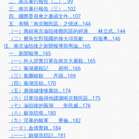
二、南京暴行報告（二）…99
三、南京暴行報告（三）…102
四、國際委員會之書函文件…107
五、有關「南京難民區」之憶述…144
（一）籌組南京淪陷後難民區的經過 林立武…144
（二）費吳生對我國的偉大項貢獻 程振粵…146
伍、南京淪陷後之新聞報導與輿論…165
一、新聞報導…165
（一）外人證實日軍在南京大屠殺…165
（二）蕪湖屠殺記 易明…166
（三）集團槍殺 丹蘋…169
（四）蕪湖浩劫…170
（五）廣德城悽慘萬狀…174
（六）日軍信義掃地蹂躪南京難民區…175
（七）淪陷後的蕪湖 朱民威…176
（八）蘇浙刧痕…180
（九）淫暴的敵軍 覺倫…182
（一Ｏ）血債實錄…184
（一一）鎮揚浩刧記…191