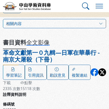
跳到主要內容
:::
:::
中山學術資料庫
上一筆
:::
相關內容
書目資料
全文影像
革命文獻第一０九輯—日軍在華暴行 -
南京大屠殺（下冊）
學習筆記
引用資訊
勘誤意見
複製連結
下載
點擊
2335
次數
15118
次數
詮釋資料說明
條碼號