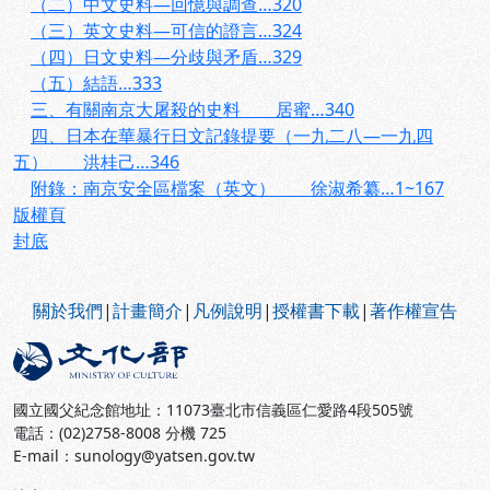
（二）中文史料—回憶與調查…320
（三）英文史料—可信的證言…324
（四）日文史料—分歧與矛盾…329
（五）結語…333
三、有關南京大屠殺的史料 居蜜…340
四、日本在華暴行日文記錄提要（一九二八—一九四
五） 洪桂己…346
附錄：南京安全區檔案（英文） 徐淑希纂…1~167
版權頁
封底
:::
關於我們
|
計畫簡介
|
凡例說明
|
授權書下載
|
著作權宣告
國立國父紀念館地址：11073臺北市信義區仁愛路4段505號
電話：(02)2758-8008 分機 725
E-mail：sunology@yatsen.gov.tw