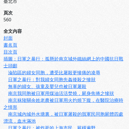
臺北市
頁次
560
全文內容
封面
書名頁
目次頁
插圖：日軍之暴行：孤懸於南京城外鐵絲網上的中國抗日戰
士頭顱
淪陷區的婦女同胞，遭受比屠殺更慘痛的凌辱
日軍之暴行：對我婦女同胞先姦後殺之慘狀
無辜的婦女、孩童及嬰兒也被日軍屠殺
南京我同胞被日軍用煤油活活焚燒，屍身焦捲之慘狀
南京秣陵關余姓老農被日軍用火灼燒下腹，在醫院治療時
之情形
南京城內城外水塘裏，被日軍屠殺的我軍民同胞屍體四處
漂流，血水滿池
日軍之暴行：被炸死的上海市民，屍橫遍野