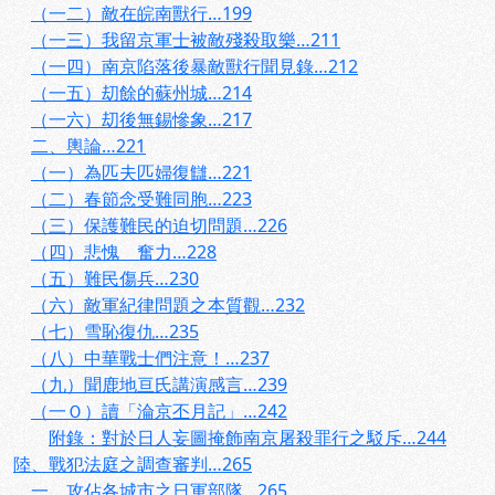
（一二）敵在皖南獸行…199
（一三）我留京軍士被敵殘殺取樂…211
（一四）南京陷落後暴敵獸行聞見錄…212
（一五）刧餘的蘇州城…214
（一六）刧後無錫慘象…217
二、輿論…221
（一）為匹夫匹婦復讎…221
（二）春節念受難同胞…223
（三）保護難民的迫切問題…226
（四）悲愧 奮力…228
（五）難民傷兵…230
（六）敵軍紀律問題之本質觀…232
（七）雪恥復仇…235
（八）中華戰士們注意！…237
（九）聞鹿地亘氏講演感言…239
（一Ｏ）讀「淪京丕月記」…242
附錄：對於日人妄圖掩飾南京屠殺罪行之駁斥…244
陸、戰犯法庭之調查審判…265
一、攻佔各城市之日軍部隊…265