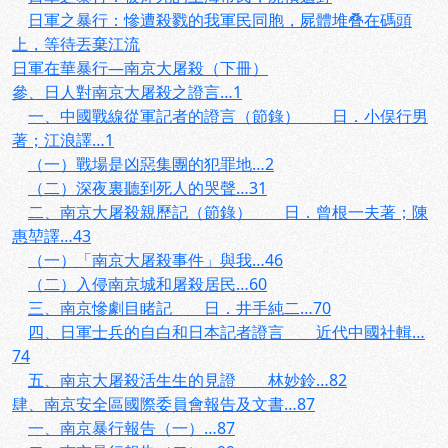
日軍之暴行：慘遭殺戮的我軍民同胞，屍體堆叠在碼頭
上，等待丟棄江流
日軍在華暴行—南京大屠殺（下冊）
參、日人對南京大屠殺之證言…1
一、中國戰線從軍記者的證言（節錄） 日．小俣行男
著；江浪譯…1
（一）戰場是凶惡集團的犯罪地…2
（二）深夜裏聽到死人的哭聲…31
二、南京大屠殺親歷記（節錄） 日．曾根一夫著；陳
惠堃譯…43
（一）「南京大屠殺事件」與我…46
（二）入侵南京城和屠殺居民…60
三、南京慘劇目睹記 日．井手純二…70
四、日軍士兵的自白和日本記者證言 近代中國社輯…
74
五、南京大屠殺活生生的見證 林妙鈴…82
肆、南京安全區國際委員會報告及文書…87
一、南京暴行報告（一）…87