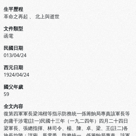
生平歷程
革命之再起
、
北上與逝世
文件類型
函電
民國日期
013/04/24
西元日期
1924/04/24
國父年歲
59
全文內容
復第四軍軍長梁鴻楷等指示防務統一係籌餉局專責該軍長等
勿庸干涉電(註一)民國十三年（一九二四年）四月二十四日
梁軍長、張總指揮、林司令、楊、陳、卓、梁、王(註二)各
旅長均鑒：謀密。馬電悉。防務統一，係籌餉局專責，該軍