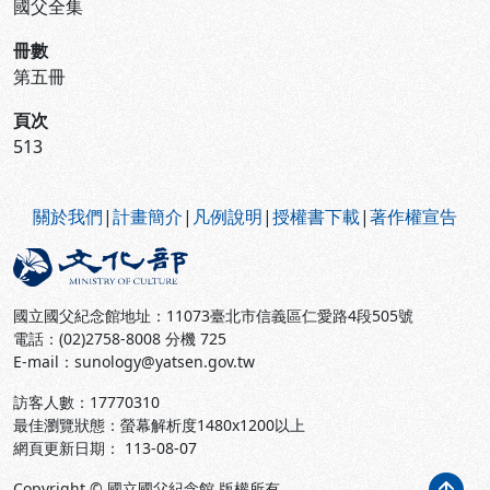
國父全集
冊數
第五冊
頁次
513
:::
關於我們
|
計畫簡介
|
凡例說明
|
授權書下載
|
著作權宣告
國立國父紀念館地址：11073臺北市信義區仁愛路4段505號
電話：(02)2758-8008 分機 725
E-mail：sunology@yatsen.gov.tw
訪客人數：
17770310
最佳瀏覽狀態：螢幕解析度1480x1200以上
網頁更新日期： 113-08-07
Copyright © 國立國父紀念館 版權所有