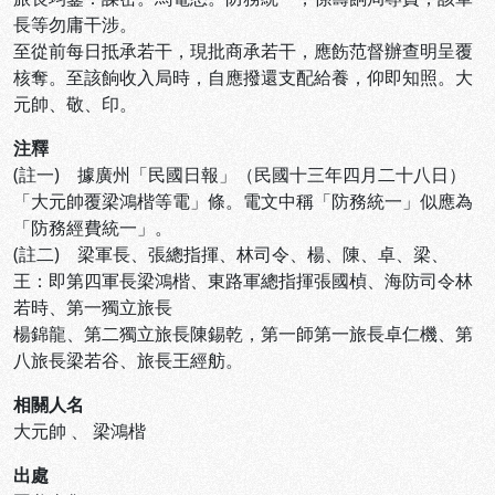
長等勿庸干涉。
至從前每日抵承若干，現批商承若干，應飭范督辦查明呈覆
核奪。至該餉收入局時，自應撥還支配給養，仰即知照。大
元帥、敬、印。
注釋
(註一) 據廣州「民國日報」（民國十三年四月二十八日）
「大元帥覆梁鴻楷等電」條。電文中稱「防務統一」似應為
「防務經費統一」。
(註二) 梁軍長、張總指揮、林司令、楊、陳、卓、梁、
王：即第四軍長梁鴻楷、東路軍總指揮張國楨、海防司令林
若時、第一獨立旅長
楊錦龍、第二獨立旅長陳錫乾，第一師第一旅長卓仁機、第
八旅長梁若谷、旅長王經舫。
相關人名
大元帥
、
梁鴻楷
出處