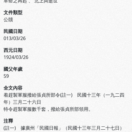
革命之再起
、
北上與逝世
文件類型
公牘
民國日期
013/03/26
西元日期
1924/03/26
國父年歲
59
全文內容
着趕製軍服撥給張貞所部令(註一) 民國十三年（一九二四
年）三月二十六日
特令趕製軍服數千套，撥給張貞所部領用。
注釋
(註一) 據廣州「民國日報」（民國十三年三月二十七日）