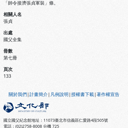
「帥令接濟張貞軍裝」條。
相關人名
張貞
出處
國父全集
冊數
第七冊
頁次
133
:::
關於我們
|
計畫簡介
|
凡例說明
|
授權書下載
|
著作權宣告
國立國父紀念館地址：11073臺北市信義區仁愛路4段505號
電話：(02)2758-8008 分機 725