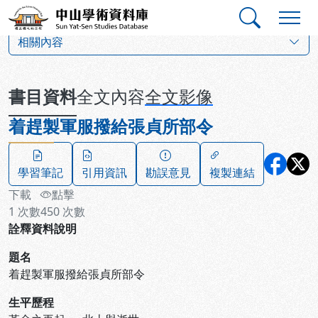
跳到主要內容
:::
:::
中山學術資料庫
:::
相關內容
書目資料
全文內容
全文影像
着趕製軍服撥給張貞所部令
學習筆記
引用資訊
勘誤意見
複製連結
下載
點擊
1
次數
450
次數
詮釋資料說明
題名
着趕製軍服撥給張貞所部令
生平歷程