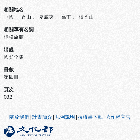
相關地名
中國
、
香山
、
夏威夷
、
高雷
、
檀香山
相關專有名詞
楊格旅館
出處
國父全集
冊數
第四冊
頁次
032
:::
關於我們
|
計畫簡介
|
凡例說明
|
授權書下載
|
著作權宣告