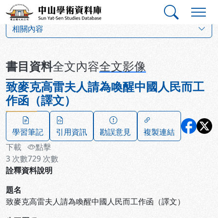
跳到主要內容
:::
:::
中山學術資料庫
:::
相關內容
書目資料
全文內容
全文影像
致麥克高雷夫人請為喚醒中國人民而工
作函（譯文）
學習筆記
引用資訊
勘誤意見
複製連結
下載
點擊
3
次數
729
次數
詮釋資料說明
題名
致麥克高雷夫人請為喚醒中國人民而工作函（譯文）