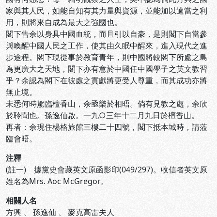
家與其人民，如能自知有其力量與資源，並能加以適當之利
用，則將來自成為最大之強國也。
閣下告余以身具中國血統，而且引以自豪，是則閣下自當參
與喚醒中國人民之工作，使其由久眠中醒來，進入現代之進
步途程。閣下現從事於教育青年，則中國將較閣下所處之島
為更廣大之天地，閣下亦有意於中國任中國學子之英文教習
乎？余認為閣下在彼處之貢獻將更受人尊重，而其成功亦將
無止境。
未悉何時駕臨檀香山，余亟樂於相晤。倘有見教之處，余欣
於聆聞也。孫逸仙啟。一九○三年十二月九日於檀香山。
再者：余現住楊格旅館三樓二十四號，閣下抵本城時，請蒞
臨會晤。
注釋
(註一) 據黨史會藏英文原函影印(049/297)。收信者英文原
姓名為Mrs. Aoc McGregor。
相關人名
方興
、
孫逸仙
、
麥克高雷夫人