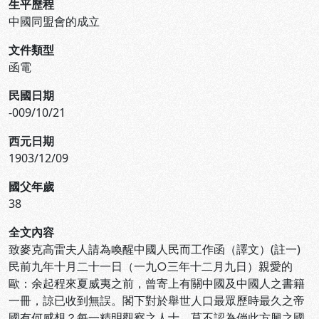
生平歷程
中國同盟會的成立
文件類型
函電
民國日期
-009/10/21
西元日期
1903/12/09
國父年歲
38
全文內容
致麥克高雷夫人請為喚醒中國人民而工作函（譯文）(註一)
民前九年十月二十一日（一九○三年十二月九日）親愛的
歐：余起程來夏威夷之前，曾寄上有關中國及中國人之書籍
一冊，諒已收到無誤。閣下對於舉世人口最眾歷時最久之帝
國有何感想？每一精明觀察之人士，莫不認為倘此方興之國