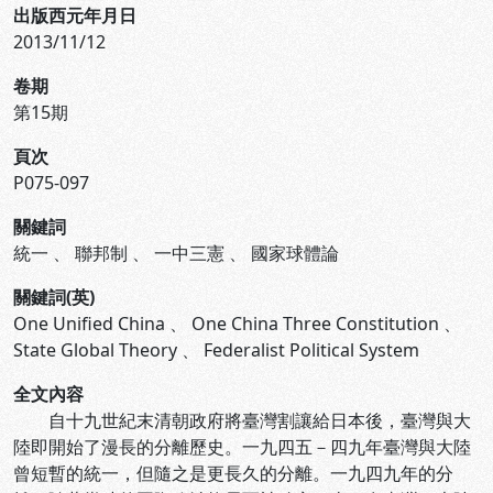
出版西元年月日
2013/11/12
卷期
第15期
頁次
P075-097
關鍵詞
統一
、
聯邦制
、
一中三憲
、
國家球體論
關鍵詞(英)
One Unified China
、
One China Three Constitution
、
State Global Theory
、
Federalist Political System
全文內容
自十九世紀末清朝政府將臺灣割讓給日本後，臺灣與大
陸即開始了漫長的分離歷史。一九四五－四九年臺灣與大陸
曾短暫的統一，但隨之是更長久的分離。一九四九年的分