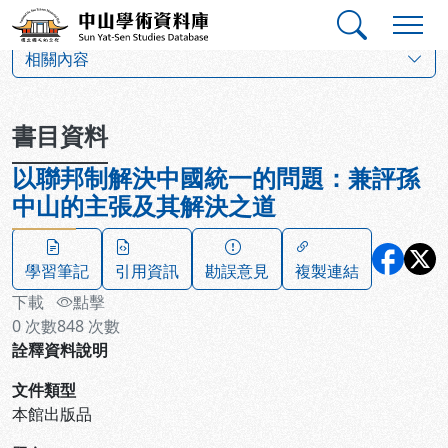
跳到主要內容
:::
:::
中山學術資料庫
:::
相關內容
書目資料
以聯邦制解決中國統一的問題：兼評孫
中山的主張及其解決之道
學習筆記
引用資訊
勘誤意見
複製連結
下載
點擊
0
次數
848
次數
詮釋資料說明
文件類型
本館出版品