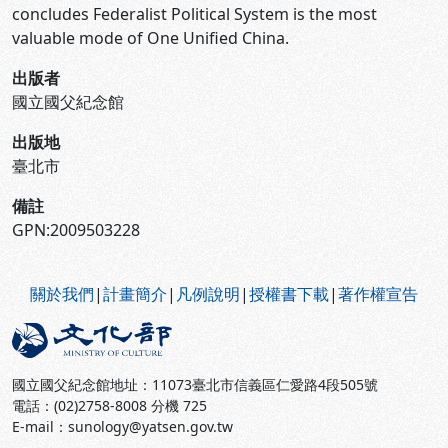
concludes Federalist Political System is the most
valuable mode of One Unified China.
出版者
國立國父紀念館
出版地
臺北市
備註
GPN:2009503228
:::
關於我們
|
計畫簡介
|
凡例說明
|
授權書下載
|
著作權宣告
國立國父紀念館地址：11073臺北市信義區仁愛路4段505號
電話：(02)2758-8008 分機 725
E-mail：sunology@yatsen.gov.tw