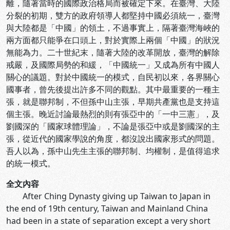
離，隨著當時的國際政治格局而被確定下來。在臺灣、大陸
分裂的初期，雙方的政府領導人都堅持中國必須統一，臺灣
與大陸都是「中國」的領土，不過事實上，隔著臺灣海峽的
兩方面都只能爭在口頭上，對於實際上兩個「中國」的狀況
無能為力。二十世紀末，隨著大陸的改革開放，臺灣的解除
戒嚴，及國際局勢的和緩，「中國統一」又成為所有中國人
關心的議題。對於中國統一的模式，自民初以來，各界關心
國事者，曾先後提出許多不同的觀點。其中最重要的一種主
張，就是聯邦制，不但孫中山主張，早期共產黨也是支持這
個主張。晚近討論最熱烈的則有張亞中的「一中三憲」，及
劉國深的「國家球體理論」，不論是張亞中或是劉國深的主
張，從近代的國家學說的角度，都沒說出國家形式的問題。
吾人以為，孫中山先生主張的聯邦制、均權制，是值得追求
的統一模式。
全文內容
After Ching Dynasty giving up Taiwan to Japan in
the end of 19th century, Taiwan and Mainland China
had been in a state of separation except a very short