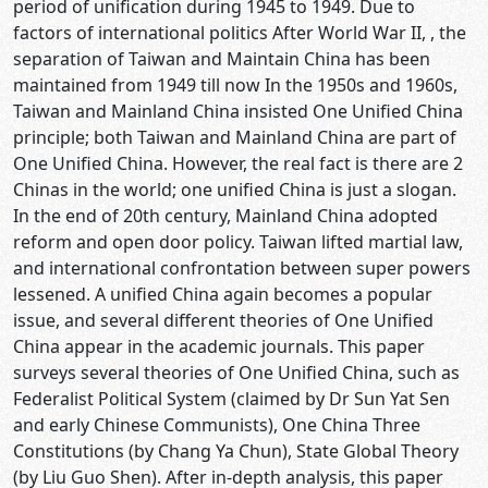
period of unification during 1945 to 1949. Due to
factors of international politics After World War II, , the
separation of Taiwan and Maintain China has been
maintained from 1949 till now In the 1950s and 1960s,
Taiwan and Mainland China insisted One Unified China
principle; both Taiwan and Mainland China are part of
One Unified China. However, the real fact is there are 2
Chinas in the world; one unified China is just a slogan.
In the end of 20th century, Mainland China adopted
reform and open door policy. Taiwan lifted martial law,
and international confrontation between super powers
lessened. A unified China again becomes a popular
issue, and several different theories of One Unified
China appear in the academic journals. This paper
surveys several theories of One Unified China, such as
Federalist Political System (claimed by Dr Sun Yat Sen
and early Chinese Communists), One China Three
Constitutions (by Chang Ya Chun), State Global Theory
(by Liu Guo Shen). After in-depth analysis, this paper