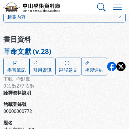
跳到主要內容
:::
:::
中山學術資料庫
:::
相關內容
書目資料
革命文獻 (v.28)
學習筆記
引用資訊
勘誤意見
複製連結
下載
點擊
0
次數
277
次數
詮釋資料說明
館藏登錄號
00000000772
題名