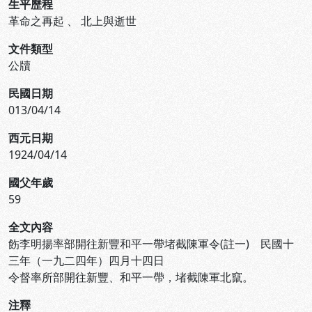
生平歷程
革命之再起
、
北上與逝世
文件類型
公牘
民國日期
013/04/14
西元日期
1924/04/14
國父年歲
59
全文內容
飭李明揚率部開往新豐和平一帶堵截陳軍令(註一) 民國十
三年（一九二四年）四月十四日
令督率所部開往新豐、和平一帶，堵截陳軍北竄。
注釋