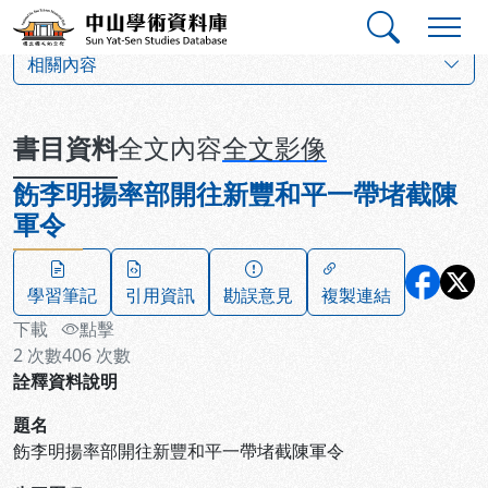
跳到主要內容
:::
:::
中山學術資料庫
:::
相關內容
書目資料
全文內容
全文影像
飭李明揚率部開往新豐和平一帶堵截陳
軍令
學習筆記
引用資訊
勘誤意見
複製連結
下載
點擊
2
次數
406
次數
詮釋資料說明
題名
飭李明揚率部開往新豐和平一帶堵截陳軍令