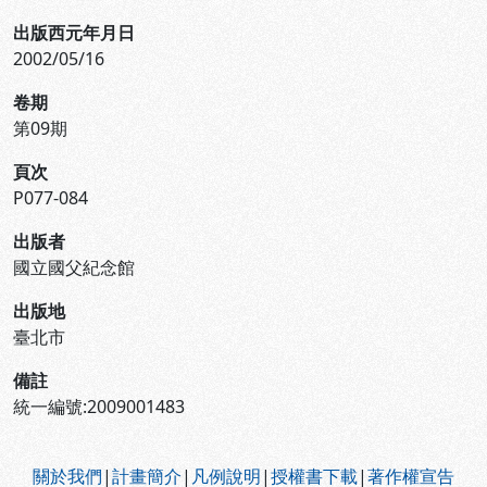
出版西元年月日
2002/05/16
卷期
第09期
頁次
P077-084
出版者
國立國父紀念館
出版地
臺北市
備註
統一編號:2009001483
:::
關於我們
|
計畫簡介
|
凡例說明
|
授權書下載
|
著作權宣告