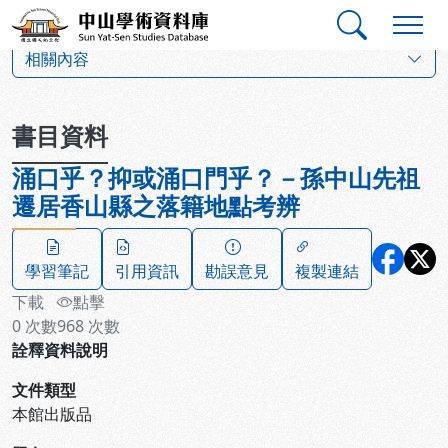
跳到主要內容
:::
:::
中山學術資料庫
:::
相關內容
書目資料
涌口乎？抑或涌口門乎？－孫中山先祖
遷居香山縣之落籍地點考辨
學習筆記
引用資訊
勘誤意見
複製連結
下載
點擊
0
次數
968
次數
詮釋資料說明
文件類型
本館出版品