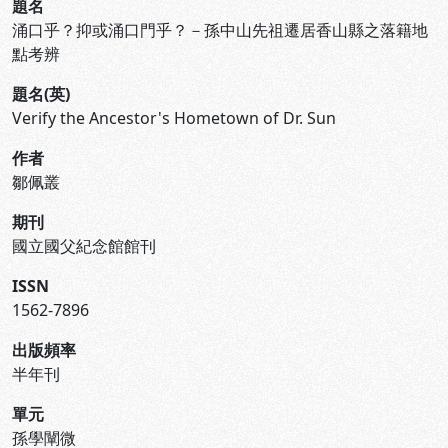
題名
涌口乎？抑或涌口門乎？－孫中山先祖遷居香山縣之落籍地
點考辨
題名(英)
Verify the Ancestor's Hometown of Dr. Sun
作者
鄒佩叢
期刊
國立國父紀念館館刊
ISSN
1562-7896
出版頻率
半年刊
單元
孫學闡微