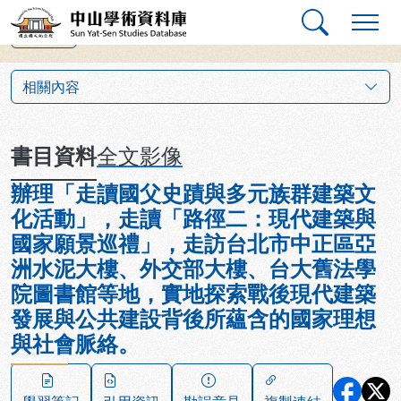
跳到主要內容
:::
:::
中山學術資料庫
上一筆
:::
相關內容
書目資料
全文影像
辦理「走讀國父史蹟與多元族群建築文
化活動」，走讀「路徑二：現代建築與
國家願景巡禮」，走訪台北市中正區亞
洲水泥大樓、外交部大樓、台大舊法學
院圖書館等地，實地探索戰後現代建築
發展與公共建設背後所蘊含的國家理想
與社會脈絡。