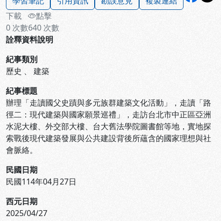
學習筆記
引用資訊
勘誤意見
複製連結
下載
點擊
0
次數
640
次數
詮釋資料說明
紀事類別
歷史
、
建築
紀事標題
辦理「走讀國父史蹟與多元族群建築文化活動」，走讀「路
徑二：現代建築與國家願景巡禮」，走訪台北市中正區亞洲
水泥大樓、外交部大樓、台大舊法學院圖書館等地，實地探
索戰後現代建築發展與公共建設背後所蘊含的國家理想與社
會脈絡。
民國日期
民國114年04月27日
西元日期
2025/04/27