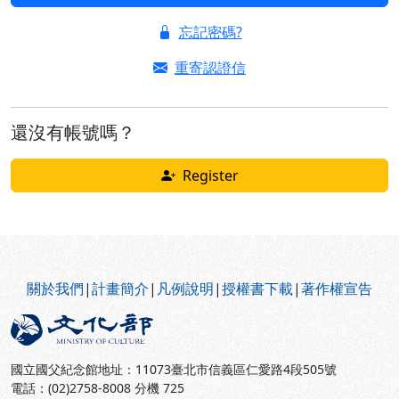
忘記密碼?
重寄認證信
還沒有帳號嗎？
Register
:::
關於我們
|
計畫簡介
|
凡例說明
|
授權書下載
|
著作權宣告
國立國父紀念館地址：11073臺北市信義區仁愛路4段505號
電話：(02)2758-8008 分機 725