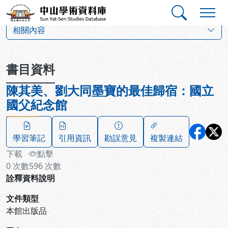
跳到主要內容
:::
:::
中山學術資料庫
:::
相關內容
書目資料
陳其美、劉大同墨寶的最佳歸宿：國立
國父紀念館
學習筆記
引用資訊
勘誤意見
複製連結
下載
點擊
0
次數
596
次數
詮釋資料說明
文件類型
本館出版品