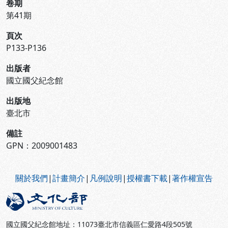
卷期
第41期
頁次
P133-P136
出版者
國立國父紀念館
出版地
臺北市
備註
GPN：2009001483
:::
關於我們
|
計畫簡介
|
凡例說明
|
授權書下載
|
著作權宣告
國立國父紀念館地址：11073臺北市信義區仁愛路4段505號