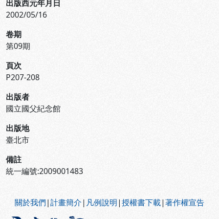
出版西元年月日
2002/05/16
卷期
第09期
頁次
P207-208
出版者
國立國父紀念館
出版地
臺北市
備註
統一編號:2009001483
:::
關於我們
|
計畫簡介
|
凡例說明
|
授權書下載
|
著作權宣告