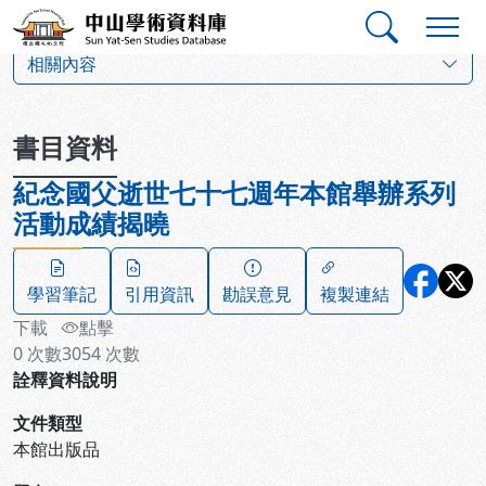
跳到主要內容
:::
:::
中山學術資料庫
:::
相關內容
書目資料
紀念國父逝世七十七週年本館舉辦系列
活動成績揭曉
學習筆記
引用資訊
勘誤意見
複製連結
下載
點擊
0
次數
3054
次數
詮釋資料說明
文件類型
本館出版品