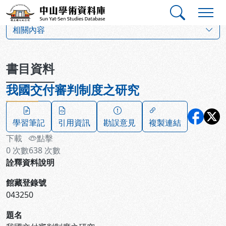
跳到主要內容
:::
:::
中山學術資料庫
:::
相關內容
書目資料
我國交付審判制度之研究
學習筆記
引用資訊
勘誤意見
複製連結
下載
點擊
0
次數
638
次數
詮釋資料說明
館藏登錄號
043250
題名