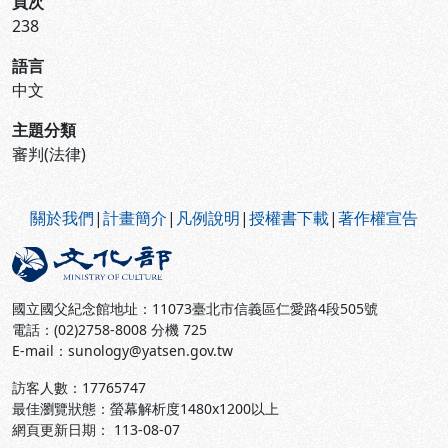
頁次
238
語言
中文
主題分類
審判(法律)
:::
關於我們
|
計畫簡介
|
凡例說明
|
授權書下載
|
著作權宣告
國立國父紀念館地址：11073臺北市信義區仁愛路4段505號
電話：(02)2758-8008 分機 725
E-mail：sunology@yatsen.gov.tw
訪客人數：
17765747
最佳瀏覽狀態：螢幕解析度1480x1200以上
網頁更新日期： 113-08-07