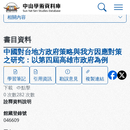
跳到主要內容
:::
:::
中山學術資料庫
:::
相關內容
書目資料
中國對台地方政府策略與我方因應對策
之研究：以第四屆高雄市政府為例
學習筆記
引用資訊
勘誤意見
複製連結
下載
點擊
0
次數
282
次數
詮釋資料說明
館藏登錄號
046609