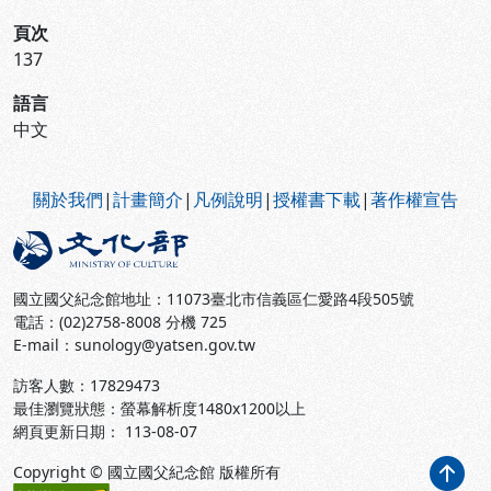
頁次
137
語言
中文
:::
關於我們
|
計畫簡介
|
凡例說明
|
授權書下載
|
著作權宣告
國立國父紀念館地址：11073臺北市信義區仁愛路4段505號
電話：(02)2758-8008 分機 725
E-mail：sunology@yatsen.gov.tw
訪客人數：
17829473
最佳瀏覽狀態：螢幕解析度1480x1200以上
網頁更新日期： 113-08-07
Copyright © 國立國父紀念館 版權所有