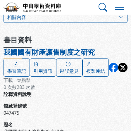
跳到主要內容
:::
:::
中山學術資料庫
:::
相關內容
書目資料
我國國有財產讓售制度之研究
學習筆記
引用資訊
勘誤意見
複製連結
下載
點擊
0
次數
283
次數
詮釋資料說明
館藏登錄號
047475
題名