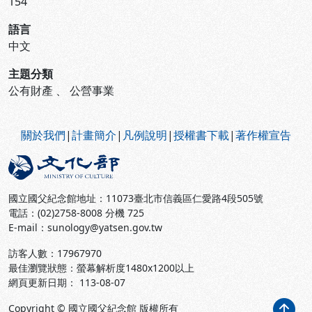
154
語言
中文
主題分類
公有財產
、
公營事業
:::
關於我們
|
計畫簡介
|
凡例說明
|
授權書下載
|
著作權宣告
國立國父紀念館地址：11073臺北市信義區仁愛路4段505號
電話：(02)2758-8008 分機 725
E-mail：sunology@yatsen.gov.tw
訪客人數：
17967970
最佳瀏覽狀態：螢幕解析度1480x1200以上
網頁更新日期： 113-08-07
Copyright © 國立國父紀念館 版權所有