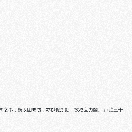
閩之舉，既以固粤防，亦以促浙動，故務宜力圖。」(註三十