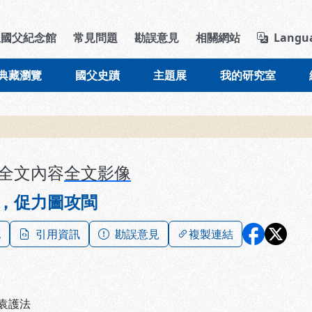
導覽列區塊
立國父紀念館
常見問題
勘誤意見
相關網站
Langu
典藏瀏覽
國父史蹟
主題展
我的研究室
全文內容
全文影像
，促力圖攻閩
記
引用資訊
勘誤意見
複製連結
袁護法