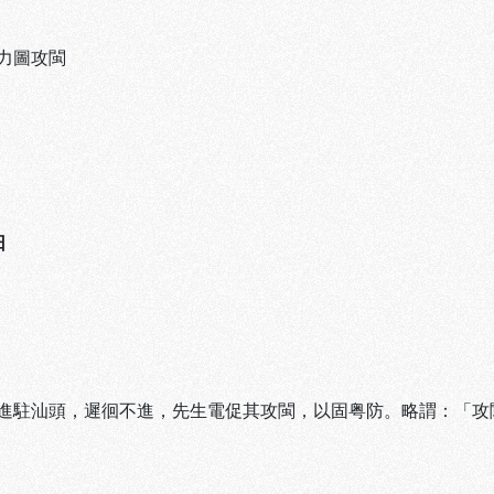
力圖攻閩
日
進駐汕頭，遲徊不進，先生電促其攻閩，以固粤防。略謂：「攻