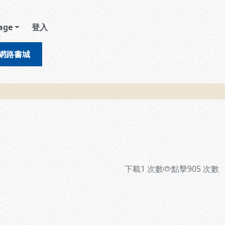
age
登入
網路書城
下載
1
次數
點擊
905
次數