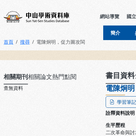
跳到主要內容
:::
:::
中山學術資料庫
網站導覽
國
簡介
首頁
搜尋
電陳炯明，促力圖攻閩
:::
書目資料
相關期刊
相關論文
熱門點閱
電陳炯明
查無資料
學習筆
詮釋資料說明
生平歷程
二次革命與討