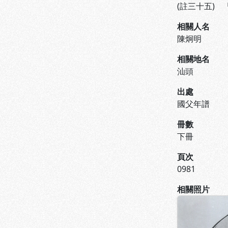
(註三十五)
相關人名
陳炯明
相關地名
汕頭
出處
國父年譜
冊數
下冊
頁次
0981
相關照片