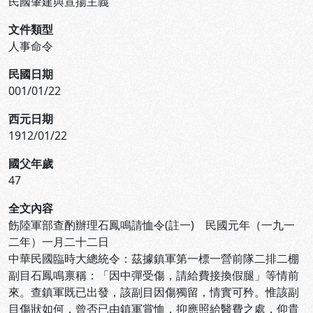
民國肇建與宣揚主義
文件類型
人事命令
民國日期
001/01/22
西元日期
1912/01/22
國父年歲
47
全文內容
飭陸軍部查酌辦理石鳳鳴請恤令(註一) 民國元年（一九一
二年）一月二十二日
中華民國臨時大總統令：茲據鎮軍第一標一營前隊二排二棚
副目石鳳鳴禀稱：「因中彈受傷，請給費接換假腿」等情前
來。查鎮軍既已出發，該副目因傷獨留，情實可矜。惟該副
目傷狀如何，曾否已由鎮軍賞恤，抑應照給醫費之處，仰貴