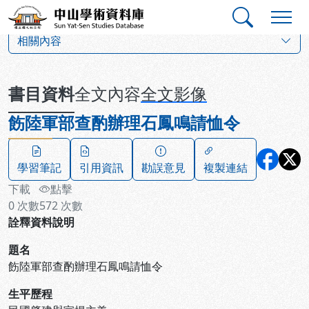
跳到主要內容
:::
:::
中山學術資料庫
:::
相關內容
書目資料
全文內容
全文影像
飭陸軍部查酌辦理石鳳鳴請恤令
學習筆記
引用資訊
勘誤意見
複製連結
下載
點擊
0
次數
572
次數
詮釋資料說明
題名
飭陸軍部查酌辦理石鳳鳴請恤令
生平歷程