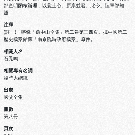
部查明酌核辦理，以慰士心。原禀並發。此令。陸軍部知
照。
注釋
(註一) 轉錄「孫中山全集」第二卷第三四頁。據中國第二
歷史檔案館藏「南京臨時政府檔案」原件。
相關人名
石鳳鳴
相關專有名詞
臨時大總統
出處
國父全集
冊數
第八冊
頁次