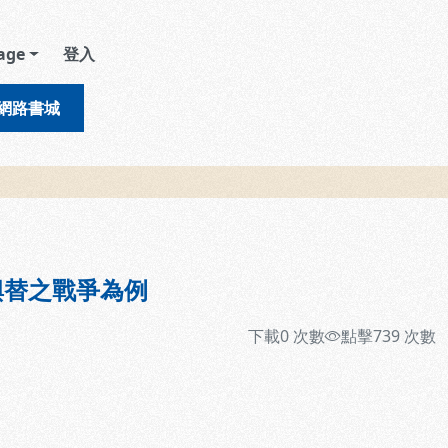
age
登入
網路書城
興替之戰爭為例
下載
0
次數
點擊
739
次數