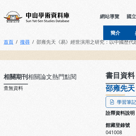
跳到主要內容
:::
:::
中山學術資料庫
網站導覽
國
簡介
首頁
搜尋
邵雍先天《易》經世演用之研究：以中國歷代
:::
書目資料
相關期刊
相關論文
熱門點閱
邵雍先天
查無資料
學習筆
詮釋資料說明
館藏登錄號
041008