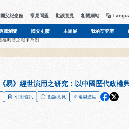
導覽列區塊
立國父紀念館
常見問題
勘誤意見
相關網站
Langu
典藏瀏覽
國父史蹟
主題展
我的研究室
政權興替之戰爭為例
《易》經世演用之研究：以中國歷代政權
記
引用資訊
勘誤意見
複製連結