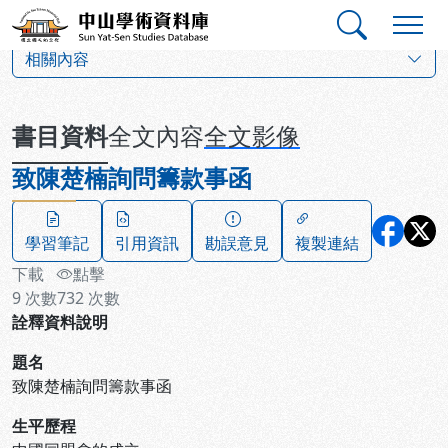
跳到主要內容
:::
:::
中山學術資料庫
:::
相關內容
書目資料
全文內容
全文影像
致陳楚楠詢問籌款事函
學習筆記
引用資訊
勘誤意見
複製連結
下載
點擊
9
次數
732
次數
詮釋資料說明
題名
致陳楚楠詢問籌款事函
生平歷程