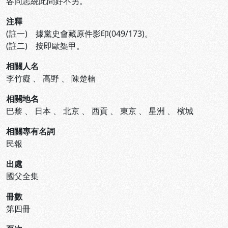
各同志統此問好不另。
注釋
(註一) 據黨史會藏原件影印(049/173)。
(註二) 按即歐榘甲。
相關人名
李竹癡
、
高野
、
陳楚楠
相關地名
巴黎
、
日本
、
北京
、
西貢
、
東京
、
星洲
、
檳城
相關專有名詞
民報
出處
國父全集
冊數
第四冊