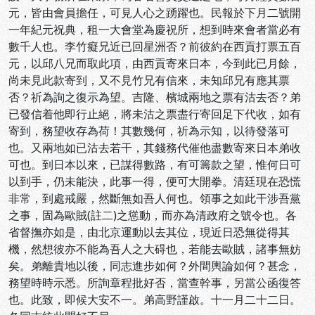
元，皆由會員擔任，可見人心之踴躍也。民報於下月二號開
一年紀元祝典，租一大會堂為慶祝所，想到時來會者當必有
數千人也。李竹癡兄近已回星洲否？前彼約在西貢打票五百
元，以邱八兄而取此項，由西貢寄來日本，今到此已月餘，
尚未見此款寄到，又不見竹兄有信來，未知邱兄有應其票
否？祈為詢之復示為望。吉隆、檳城兩地之票有沽去否？弟
已發信着他即行止絕，將未沽之票盡行寄回足下代收，如有
寄到，務望收存為荷！其數幾何，祈為示知，以待發落可
也。又兩地如已沽去若干，其錢務代催他盡數寄來日本弟收
可也。到日本以來，已謀得數路，有可籌款之望，惟何日可
以到手，仍未能決，此事一得，便可大開拳。清廷現在恐慌
非常，到處戒嚴，然斷無如吾人何也。領事之如此干涉吾黨
之事，固為歐賊(註二)之慫動，而亦為清政府之號令也。各
省督撫亦如是，由北京運動以去其位，現近日恐無從得其
機，然想彼亦不能為吾人之大碍也，若能去歐賊，諸事無妨
矣。弟離貴地以後，同志進步如何？外間輿論如何？甚念，
務望時時示悉。所詢章程批好否，當查幹事，另當公函復答
也。此致，即候大安不一。弟高野謹啟。十一月二十二日。