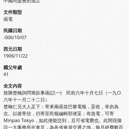
中國同盟會的成立
文件類型
函電
民國日期
-006/10/07
西元日期
1906/11/22
國父年歲
41
全文內容
致陳楚楠詢問籌款事函(註一) 民前六年十月七日（一九○
六年十一月二十二日）
楚楠仁兄大人足下：寄來兩函並巴黎電報，妥收，幸勿為
念。以後寄信，仍寄至民報編輯部便妥；有急電，可寄
Minpao Tokyo，如此便能交到，且可省電費也。此間現擬
設一大事務所在東京，為各省會員交通之地，每月經費數百