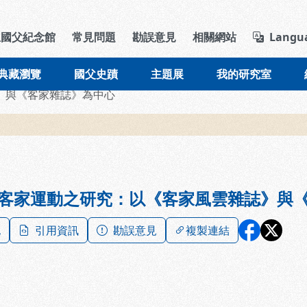
導覽列區塊
立國父紀念館
常見問題
勘誤意見
相關網站
Langu
典藏瀏覽
國父史蹟
主題展
我的研究室
》與《客家雜誌》為中心
客家運動之研究：以《客家風雲雜誌》與
記
引用資訊
勘誤意見
複製連結