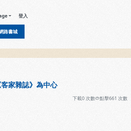
age
登入
網路書城
《客家雜誌》為中心
下載
0
次數
點擊
661
次數