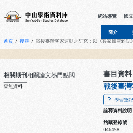
跳到主要內容
:::
:::
中山學術資料庫
網站導覽
國
簡介
首頁
搜尋
戰後臺灣客家運動之研究：以《客家風雲雜誌
:::
書目資料
相關期刊
相關論文
熱門點閱
戰後臺灣
查無資料
學習筆
詮釋資料說明
館藏登錄號
046458