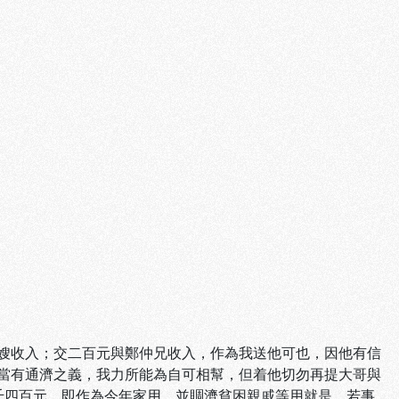
嫂收入；交二百元與鄭仲兄收入，作為我送他可也，因他有信
當有通濟之義，我力所能為自可相幫，但着他切勿再提大哥與
千四百元，即作為今年家用，並賙濟貧困親戚等用就是。若事