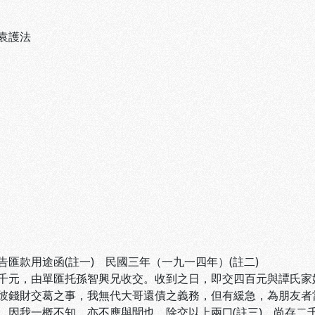
袁護法
告匯款用途函(註一) 民國三年（一九一四年）(註二)
千元，由單匯托孫智興兄收交。收到之日，即交四百元與譚氏家
彼錢財交葛之事，我無代大哥還債之義務，但有緩急，為朋友者
，因我一概不知，亦不應與聞也。除交以上兩□(註三)，尚存二