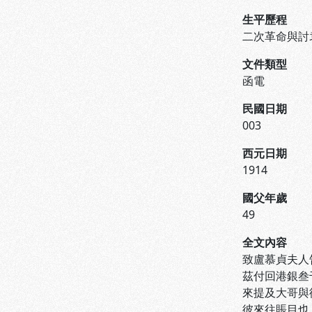
生平歷程
二次革命與討
文件類型
函電
民國日期
003
西元日期
1914
國父年歲
49
全文內容
致盧慕貞夫人
茲付回港銀叁
來提及大哥與
彼來往賬目也