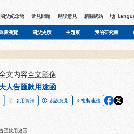
導覽列區塊
立國父紀念館
常見問題
勘誤意見
相關網站
Langu
典藏瀏覽
國父史蹟
主題展
我的研究室
全文內容
全文影像
夫人告匯款用途函
記
引用資訊
勘誤意見
複製連結
告匯款用途函