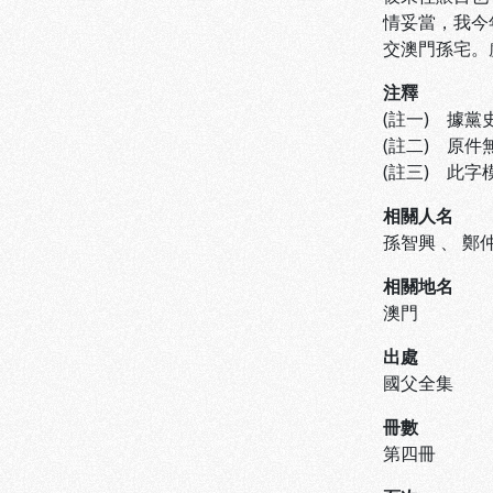
情妥當，我今
交澳門孫宅。
注釋
(註一) 據黨史
(註二) 原
(註三) 此
相關人名
孫智興
、
鄭
相關地名
澳門
出處
國父全集
冊數
第四冊