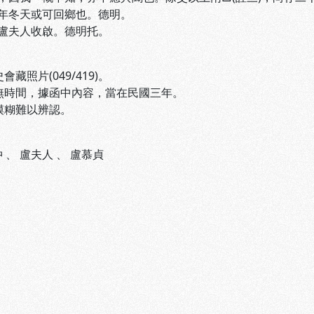
年冬天或可回鄉也。德明。
盧夫人收啟。德明托。
會藏照片(049/419)。
件無時間，據函中內容，當在民國三年。
字模糊難以辨認。
仲
、
盧夫人
、
盧慕貞