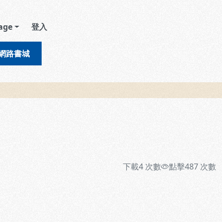
age
登入
網路書城
下載
4
次數
點擊
487
次數