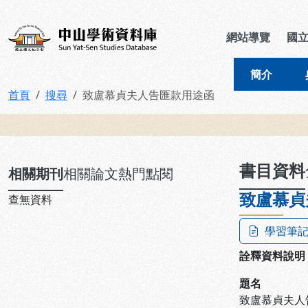
跳到主要內容
:::
:::
中山學術資料庫
網站導覽
國
簡介
首頁
搜尋
致盧慕貞夫人告匯款用途函
:::
書目資料
相關期刊
相關論文
熱門點閱
致盧慕貞
查無資料
學習筆
詮釋資料說明
題名
致盧慕貞夫人