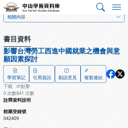
跳到主要內容
:::
:::
中山學術資料庫
:::
相關內容
書目資料
影響台灣勞工西進中國就業之機會與意
願因素探討
學習筆記
引用資訊
勘誤意見
複製連結
下載
點擊
0
次數
841
次數
詮釋資料說明
館藏登錄號
042409