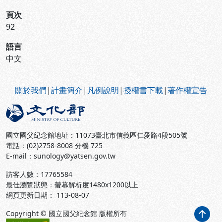
頁次
92
語言
中文
:::
關於我們
|
計畫簡介
|
凡例說明
|
授權書下載
|
著作權宣告
國立國父紀念館地址：11073臺北市信義區仁愛路4段505號
電話：(02)2758-8008 分機 725
E-mail：sunology@yatsen.gov.tw
訪客人數：
17765584
最佳瀏覽狀態：螢幕解析度1480x1200以上
網頁更新日期： 113-08-07
Copyright © 國立國父紀念館 版權所有