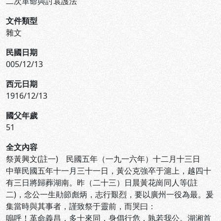
二次革命與討袁護法
文件類型
雜文
民國日期
005/12/13
西元日期
1916/12/13
國父年歲
51
全文內容
祭黃興文(註一) 民國五年（一九一六年）十二月十三日
中華民國五年十一月三十一日，黃公克強卒于滬上，越四十
有三日將歸葬湖南。昨（二十三）日晨黃花崗同人等(註
二)，念公一生勛節彪炳，志行艱烈，要以廣州一役為最。爰
集當時與其事者，謹致祭于靈前，而哭曰：
嗚呼！革命義昌，多士來同，身倡行危，孰若我公。湖湘首