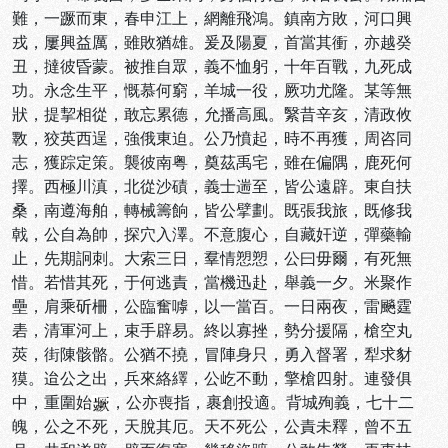
難，一蹶而東，春申江上，網離飛鴻。鎮南方敗，河口興
戎，屢興益厲，雖敗猶雄。爰及陽夏，首當其衝，亦越癸
丑，撻彼昏蒙。被推自眾，義不恤躬，十年百戰，九死成
功。永念生平，慨慕何窮，羊城一役，厥功尤隆。某等無
狀，提挈相從，敢忘累德，允播高風。繄昔辛亥，清政攸
斁，狡英西逞，強俄東迫。公乃憤起，時不再獲，周咨同
志，獲踪定策。襲彼南粤，奠茲禹宅，雖在偏隅，鹿死何
擇。西極川滇，北從沙磧，義士遄至，皆公遠辟。東自扶
桑，南遵海舶，轉械籌餉，皆公擘劃。既張我旅，既修我
戟，公自為帥，探穴入澤。不意腹心，自藏奸逆，彈藥輸
止，先期詗刺。大索三日，羣情愬愬，公曰毋爾，有死無
惜。若惜其死，于何逃責，當機迅赴，舉義一夕。米聚作
壘，肩乘斫柵，公臨奮嘑，以一當百。一日兩夜，雷飈霆
砉，清軍河上，束手辟易。終以寡挫，勢分援隔，槍空丸
莢，街陳骸骼。公猶不撓，冒陣身只，勇入督署，犁求豺
獏。迨公之出，兵來絡繹，公屹不動，擎槍四射。連發俱
中，重圍始
，公亦喪指，裹創投適。背城殉義，七十二
魄，公之不死，天脫其厄。天不死公，公責未釋，曾不五