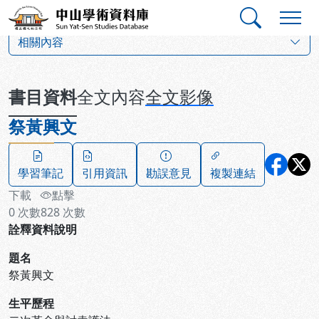
跳到主要內容
:::
:::
中山學術資料庫
:::
相關內容
書目資料
全文內容
全文影像
祭黃興文
學習筆記
引用資訊
勘誤意見
複製連結
下載
點擊
0
次數
828
次數
詮釋資料說明
題名
祭黃興文
生平歷程