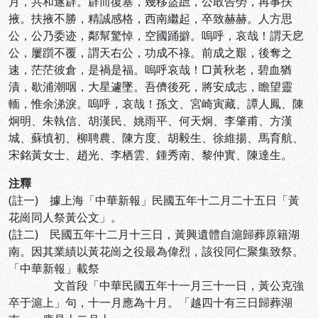
月，共和遂辟。辟而復塞，幾移盜蹠，公敢告勞，再事扶
掖。扶掖不勝，精誠感格，西南繼起，卒致赫赫。人方思
公，公乃委迹，鄰幫驚悼，空國踊擗。嗚呼，哀哉！謂天戹
公，屢躓不覆，謂天右公，功成不祿。前成之艱，後奪之
速，茫茫彼倉，是禍是福。嗚呼哀哉！□黃秋老，碧血猶
漬，歇浦潮咽，大星遽墜。吾儕後死，將安成志，瞻望靈
輀，惟余涕淚。嗚呼，哀哉！孫文、宮崎寅藏、譚人鳳、陳
炯明、朱執信、胡漢民、姚雨平、何天炯、李肇甫、方漢
城、蘇慎初、柳聘農、陳方度、胡毅生、徐維揚、馬育航、
宋銘黃女士、趙光、李栖雲、鍾秀南、黎仲實、陳達生。
注釋
(註一) 據上海「中華新報」民國五年十二月二十五日「黃
花崗同人祭黃公文」。
(註二) 民國五年十二月十三日，黃興遺體自滬歸葬原籍湖
南。因其業績以黃花崗之役最為偉烈，該役同仁聚集致祭。
「中華新報」載祭
文首段「中華民國五年十一月三十一日，黃公克強
卒于滬上」句，十一月應為十月。「越四十有三日歸葬湖