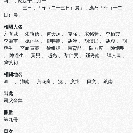
南」，應是十二月十
三日，「昨（二十三日）晨」，應為「昨（十二
日）晨」。
相關人名
方漢城
、
朱執信
、
何天炯
、
克強
、
宋銘黃
、
李栖雲
、
李肇甫
、
姚雨平
、
柳聘農
、
胡漢
、
胡漢民
、
胡毅
、
胡
毅生
、
宮崎寅藏
、
徐維揚
、
馬育航
、
陳方度
、
陳炯明
、
陳達生
、
黃興
、
趙光
、
黎仲實
、
鍾秀南
、
譚人鳳
、
蘇慎初
相關地名
河口
、
湖南
、
黃花崗
、
滬
、
廣州
、
興文
、
鎮南
出處
國父全集
冊數
第九冊
頁次